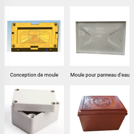
composite smc rond,
de jonction
isolateur électrique en
fibre de verre
Conception de moule
Moule pour panneau d'eau
pour baignoire moule en
smc à la vente, moule de
fibre de verre pour spa
compression smc avec
moule de compression
prix compétitif
usine de taizhou