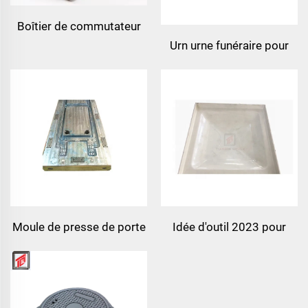
Boîtier de commutateur
Urn urne funéraire pour
électronique boîte de
adultes moule de
jonction électrique boîte
moulage fabricant de
de mould smc bmc
taizhou chine usine de
taizhou town
moules
Moule de presse de porte
Idée d'outil 2023 pour
en porcelaine premium
moule de panneau de
réservoir d'eau smc