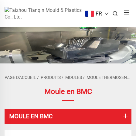
FR
PAGE D'ACCUEIL
/
PRODUITS
/
MOULES
/
MOULE THERMOSENSIBLE
Moule en BMC
MOULE EN BMC