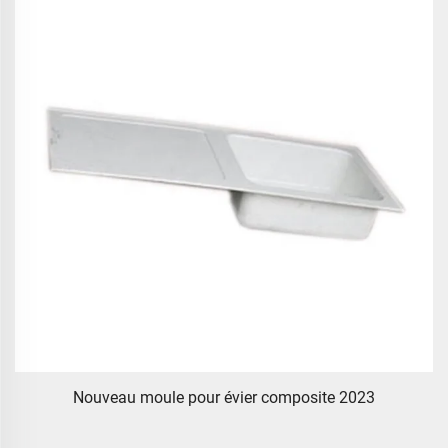
le
Nouveau moule pour évier composite 2023
f
s,