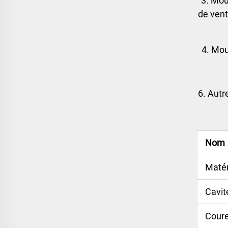
3. Mou
de vent
4. Mou
6. Autr
Nom
Matér
Cavit
Cour