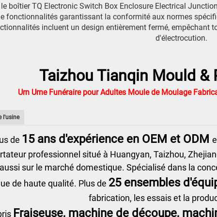
, le boîtier TQ Electronic Switch Box Enclosure Electrical Jun
e fonctionnalités garantissant la conformité aux normes spécifiq
ctionnalités incluent un design entièrement fermé, empêchant to
d'électrocution.
Taizhou Tianqin Mould & P
Urn Urne Funéraire pour Adultes Moule de Moulage Fabric
 l'usine
15 ans d'expérience en OEM et ODM
lus de
e
rtateur professionnel situé à Huangyan, Taizhou, Zhejia
aussi sur le marché domestique. Spécialisé dans la concep
25 ensembles d'équ
que de haute qualité. Plus de
fabrication, les essais et la produ
Fraiseuse, machine de découpe, mach
ris