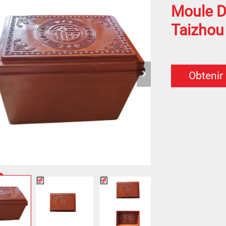
Moule D
Taizhou
Obtenir