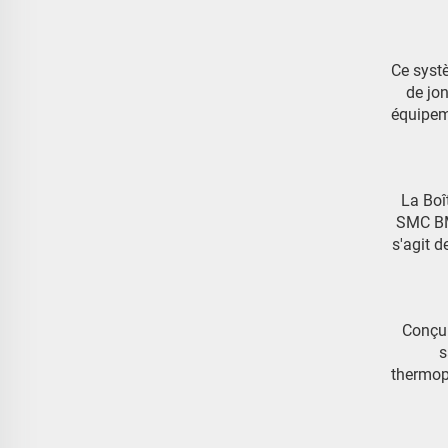
Ce systè
de jon
équipeme
La Boî
SMC BMC
s'agit d
Conçu 
s
thermopl