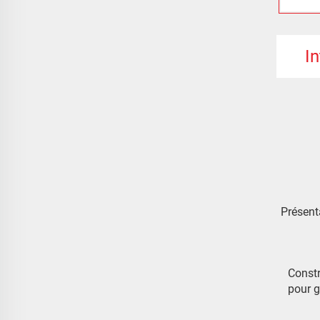
I
Présent
Constr
pour g