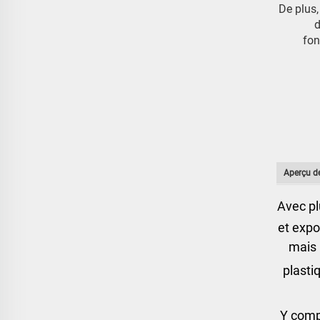
De plus
d
fon
Aperçu de
Avec p
et expo
mais 
plasti
Y comp