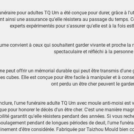
unéraire pour adultes TQ Urn a été conçue pour durer, grâce à l'u
ant ainsi une assurance qu'elle résistera au passage du temps. 
experts expérimentés pour s'assurer qu'elle est à la fois es
 urne convient à ceux qui souhaitent garder vivante et proche l
spectaculaire et réfléchi à la personne 
rne peut offrir un mémorial durable qui peut être transmis d'un
s cubes. Elle est conçue pour être facile à manipuler et à con
ont perdu un être cher peuvent le garder
clure, l'urne funéraire adulte TQ Urn avec moule anti-moisi est
ique pour honorer le décès d'un être cher. C'est une manière magni
ilité garantit qu'elle résistera pendant des années. Si vous rec
soulagement pendant de longues périodes de deuil, l'urne funéra
ainement d'être considérée. Fabriquée par Taizhou Mould bien c