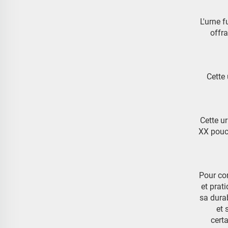
L'urne f
offr
Cette
Cette u
XX pouce
Pour con
et prat
sa durab
et 
cert