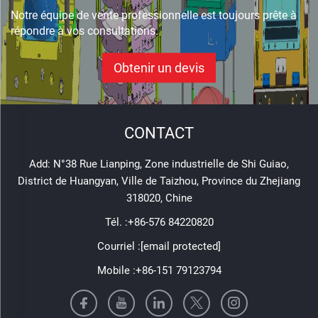
Notre équipe de vente professionnelle est toujours prête à
répondre à vos consultations.
Obtenir un devis
CONTACT
Add: N°38 Rue Lianping, Zone industrielle de Shi Guiao,
District de Huangyan, Ville de Taizhou, Province du Zhejiang
318020, Chine
Tél. :
+86-576 84220820
Courriel :
[email protected]
Mobile :
+86-151 79123794