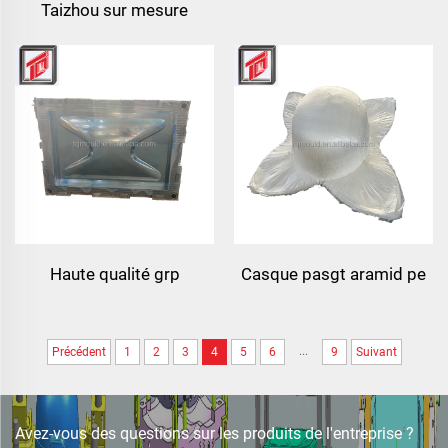
Taizhou sur mesure
combat en fibre de verre
nouveau casque de
casque de formation
combat en fibre de verre
protecteur tactique
casque de formation
extérieur
protecteur tactique
extérieur
Haute qualité grp
Casque pasgt aramid pe
réservoirs modulaires
noir mich 2000 haut
d'eau/frb réservoir
dégagement casque
...
Précédent
1
2
3
4
5
6
9
Suivant
d'eau/gpr moule de
balistique moule
panneau de réservoir
d'eau
Avez-vous des questions sur les produits de l'entreprise ?