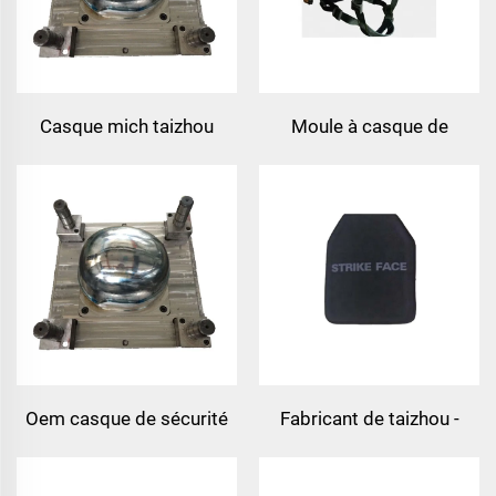
par compression
fabricant de moules
Casque mich taizhou
Moule à casque de
fabricant de moules
sécurité moule de
moule à casque en
compression moule à
plastique moule
casque plastique moule à
casque taizhou fabricant
Oem casque de sécurité
Fabricant de taizhou -
durable produits de
moule pour plaque de
compression plastique du
gilet pare-balles, moule à