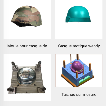
fabricant de moules
compression pour plaque
plastiques chine taizhou
de gilet
Moule pour casque de
Casque tactique wendy
compression pe avec rails
m88 casque tactique sûr
latéraux - technologie de
haute qualité casques
moulage par compression
protecteurs
pour casques
Taizhou sur mesure
nouveau casque de