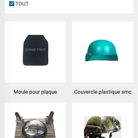
TOUT
Moule pour plaque
Couvercle plastique smc
d'armure corporelle à
moulage par injection
2/4/8/16 cavités uhmwpe
boîtier tianqin mould
moule pour plaque en
usine chine taizhou
fibre d'aramide moulage
fabricant