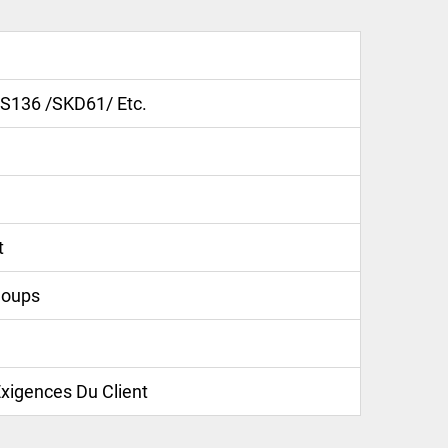
 S136 /SKD61/ Etc.
t
Coups
igences Du Client