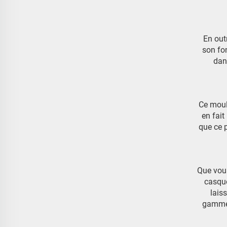
En out
son fo
dan
Ce moul
en fait
que ce 
Que vous
casque
lais
gamme.