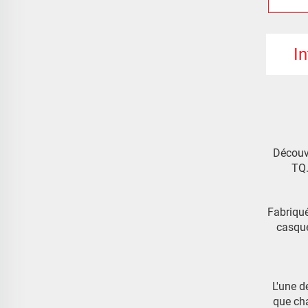
I
Découvr
TQ.
Fabriqué
casque
L'une d
que cha