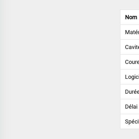
Nom
Matér
Cavit
Cour
Logic
Durée
Délai
Spéci