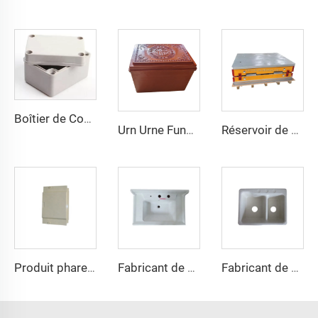
Boîtier de Commutateur Électronique Boîte de Jonction Électrique Boîte de Mould SMC BMC Taizhou Town
Urn Urne Funéraire pour Adultes Moule de Moulage Fabricant de Taizhou Chine Usine de Moules
Réservoir de stockage d'eau en fibre de verre FRP Panel Tank GRP Modulaire Chine Fabricant
Produit phare de 2023 moule en plastique SMC boîte de panneau électrique
Fabricant de moules pour lavabos en FRP
Fabricant de moules pour évier en SMC, fournisseur de moules en fibres de verre