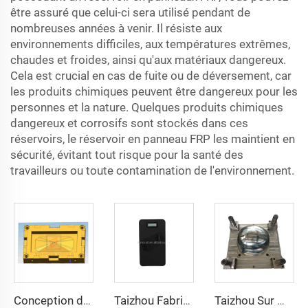
être assuré que celui-ci sera utilisé pendant de
nombreuses années à venir. Il résiste aux
environnements difficiles, aux températures extrêmes,
chaudes et froides, ainsi qu'aux matériaux dangereux.
Cela est crucial en cas de fuite ou de déversement, car
les produits chimiques peuvent être dangereux pour les
personnes et la nature. Quelques produits chimiques
dangereux et corrosifs sont stockés dans ces
réservoirs, le réservoir en panneau FRP les maintient en
sécurité, évitant tout risque pour la santé des
travailleurs ou toute contamination de l'environnement.
Conception de moule pour baignoire Moule en fibre de verre pour spa Moule de compression Usine de Taizhou
Taizhou Fabricant de moules Plaque de protection Moule en plastique Gilet de sécurité
Taizhou Sur Mesure Nouveau Casque de Combat en Fibre de Verre Casque de Formation Protecteur Tactique Extérieur