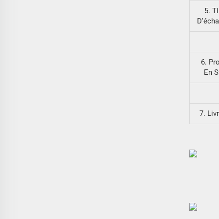
5. T
D'écha
6. Pr
En S
7. Liv