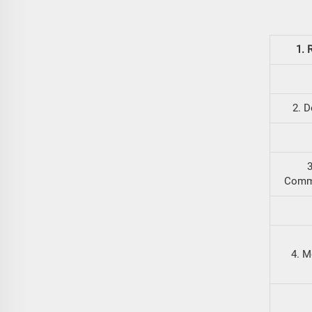
1. 
2. D
3
Comm
4. M