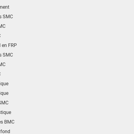
ment
rs SMC
SMC
C
d en FRP
rs SMC
SMC
C
ique
ique
 SMC
tique
les BMC
afond