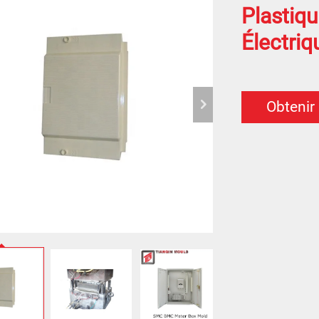
Plastiq
Électriq
Obtenir