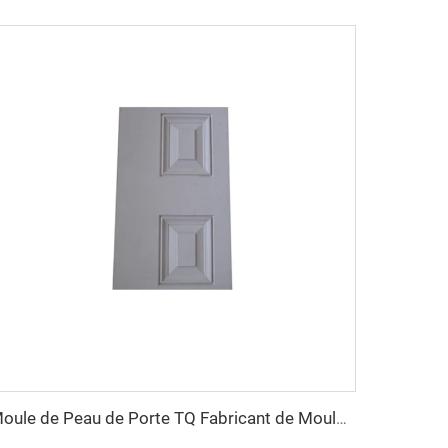
Moule de Peau de Porte TQ Fabricant de Moules Chine Taizhou Moulage par Compression SMC/BMC