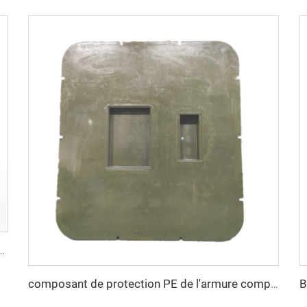
Boîte de Jonction Électrique Boîte de Mould SMC BMC Taizhou Town
composant de protection PE de l'armure composite couvercle smc moule à plaque plastique moule de compression ville des moules Taizhou