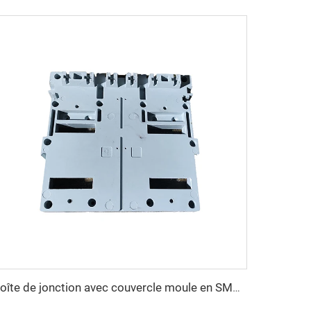
Boîte de jonction avec couvercle moule en SMC Moule de compression Boîte d'interrupteur Fabrique de moules Huangyan TQ