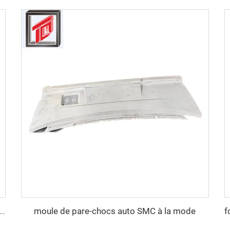
moule de pare-chocs auto SMC à la mode
e compression en plastique SMC professionnel pour pare-chocs automobile