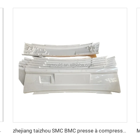
ar compression SMC
zhejiang taizhou SMC BMC presse à compression matrices progressives Matricage outillage pour outillage de pièces automobiles