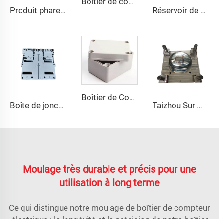
Boîtier de compteur extérieur boîte de distribution en plastique moule coque en plastique composite compression moule taizhou
Produit phare de 2023 moule en plastique SMC boîte de panneau électrique
Réservoir de stockage d'eau en fibre de verre FRP Panel Tank GRP Modulaire Chine Fabricant
Boîtier de Commutateur Électronique Boîte de Jonction Électrique Boîte de Mould SMC BMC Taizhou Town
Boîte de jonction avec couvercle moule en SMC Moule de compression Boîte d'interrupteur Fabrique de moules Huangyan TQ
Taizhou Sur Mesure Nouveau Casque de Combat en Fibre de Verre Casque de Formation Protecteur Tactique Extérieur
Moulage très durable et précis pour une
utilisation à long terme
Ce qui distingue notre moulage de boîtier de compteur