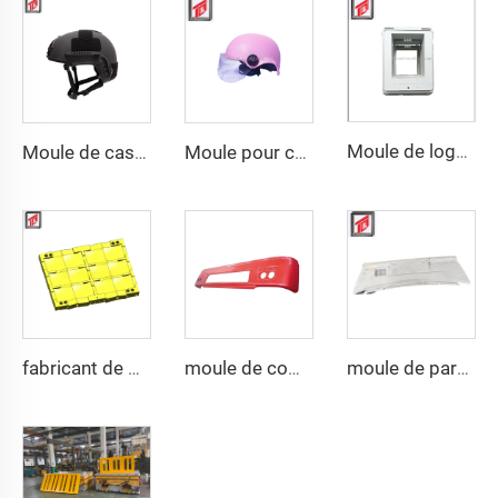
Moule de logement inférieur par compression SMC
Moule de casque tactique FAST de protection personnelle en PE et aramide de haute résistance, personnalisé en gros, double sécurité
Moule pour casque de moto à bande LED de sécurité
fabricant de moules de gilets pare-balles militaires
moule de compression en plastique SMC professionnel pour pare-chocs automobile
moule de pare-chocs auto SMC à la mode