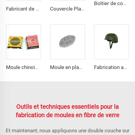
Boîtier de compteur extérieur boîte de distribution en plastique moule coque en plastique composite compression moule taizhou
Fabricant de moules de précision sur mesure Moule pour carter Moule pour pièces automobiles / Moule
Couvercle Plastique SMC Moulage par Injection Boîtier Tianqin Mould Usine Chine Taizhou Fabricant
Moule chinois pour roue de voiture en fibre de carbone
Moule en plastique pour prise électrique chinoise
Fabrication avec une riche expérience d'outils pour casques M88
Outils et techniques essentiels pour la
fabrication de moules en fibre de verre
Et maintenant, nous appliquons une double couche sur