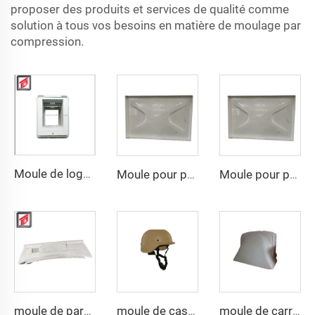
proposer des produits et services de qualité comme
solution à tous vos besoins en matière de moulage par
compression.
Moule de logement inférieur par compression SMC
Moule pour panneau d'eau SMC à la vente, moule de compression SMC avec prix compétitif
Moule pour panneau d'eau SMC à la vente, moule de compression SMC avec prix compétitif
moule de pare-chocs auto SMC à la mode
moule de casque en composite pasgt par compression
moule de carrosserie auto SMC en résine de compression bien vendu