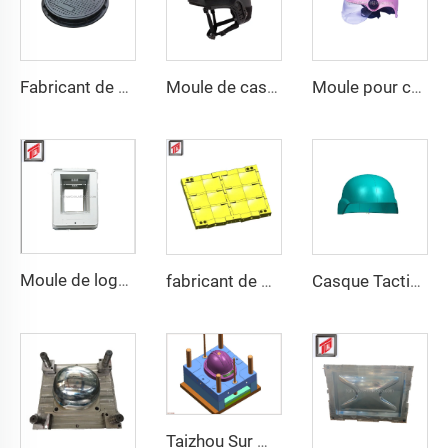
Fabricant de moules de compression pour moules de couvercles d'égout BMC
Moule de casque tactique FAST de protection personnelle en PE et aramide de haute résistance, personnalisé en gros, double sécurité
Moule pour casque de moto à bande LED de sécurité
Moule de logement inférieur par compression SMC
fabricant de moules de gilets pare-balles militaires
Casque Tactique Wendy M88 Casque Tactique Sûr Haute Qualité Casques Protecteurs
Taizhou Sur Mesure Nouveau Casque de Combat en Fibre de Verre Casque de Formation Protecteur Tactique Extérieur