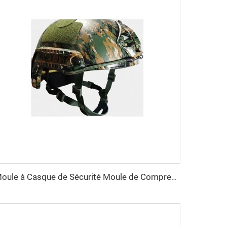
Moule à Casque de Sécurité Moule de Compression Moule à Casque Plastique Moule à Casque Taizhou Fabricant