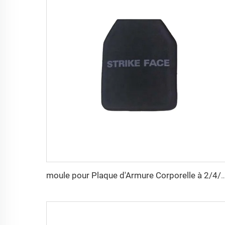
moule pour Plaque d'Armure Corporelle à 2/4/8/16 Cavités UHMWPE Moule pour Plaque en Fibre d'Aramide Mou