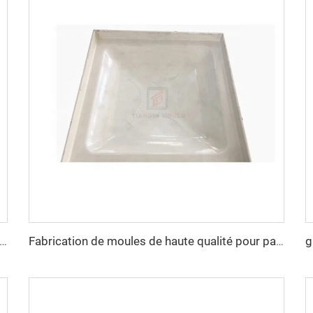
r casque de compression PE avec rails latéraux - Technologie de moulage par compression pour casques
Fabrication de moules de haute qualité pour panneaux de réservoirs d'eau GRP