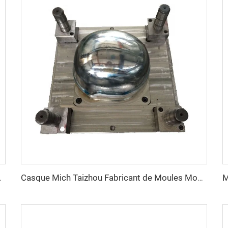
lage par Compression Fabricant de Moules
Casque Mich Taizhou Fabricant de Moules Moule à Casque en Plastique Moule