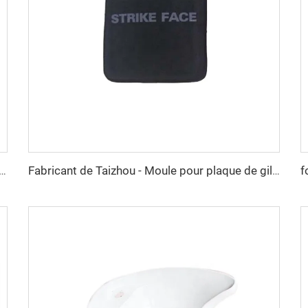
eau d'eau SMC à la vente, moule de compression SMC avec prix compétitif
Fabricant de Taizhou - Moule pour plaque de gilet pare-balles, moule à compression pour plaque de gilet