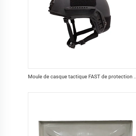
Moule de casque tactique FAST de protection personnelle en PE et aramide de haute résistance, p