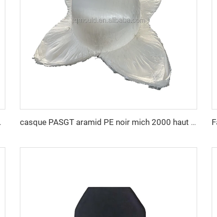
ersonnalisé en gros, double sécurité
casque PASGT aramid PE noir mich 2000 haut dégagement casque balistique moule