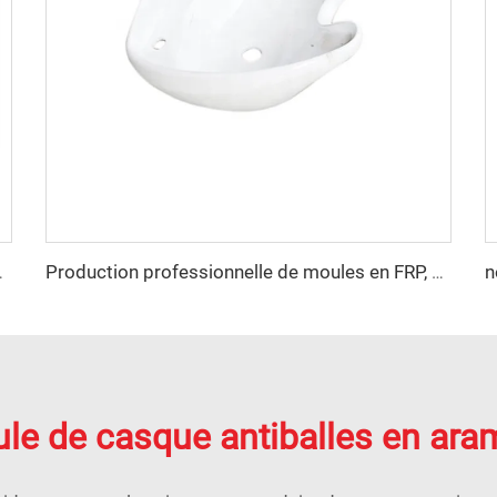
servoir d'eau SMC
Production professionnelle de moules en FRP, SMC, BMC pour évier de lavabo
le de casque antiballes en ara