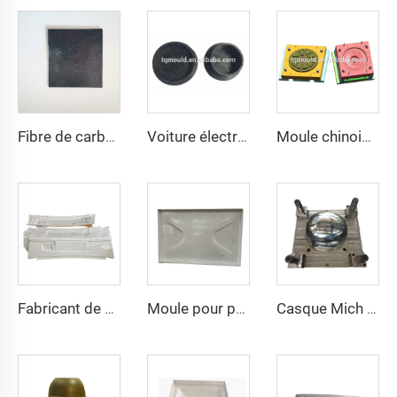
Fibre de carbone SMC plate avec différentes épaisseurs pour test
Voiture électrique à roue en fibre de carbone et moule SMC
Moule chinois pour roue de voiture en fibre de carbone
Fabricant de moules de précision sur mesure Moule pour carter Moule pour pièces automobiles / Moule
Moule pour panneau d'eau SMC à la vente, moule de compression SMC avec prix compétitif
Casque Mich Taizhou Fabricant de Moules Moule à Casque en Plastique Moule