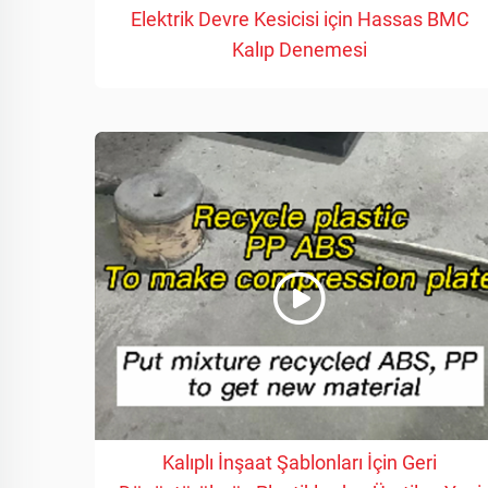
Elektrik Devre Kesicisi için Hassas BMC
Kalıp Denemesi
Kalıplı İnşaat Şablonları İçin Geri