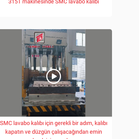
315T makinesinde SMC lavabo kalıbı
SMC lavabo kalıbı için gerekli bir adım, kalıbı
kapatın ve düzgün çalışacağından emin