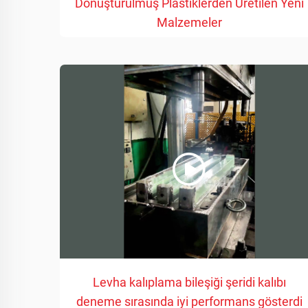
Dönüştürülmüş Plastiklerden Üretilen Yeni
Malzemeler
Levha kalıplama bileşiği şeridi kalıbı
deneme sırasında iyi performans gösterdi