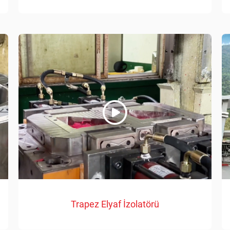
Trapez Elyaf İzolatörü