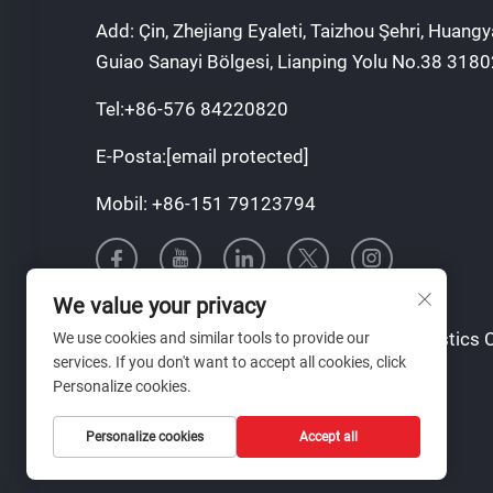
Add: Çin, Zhejiang Eyaleti, Taizhou Şehri, Huangy
Guiao Sanayi Bölgesi, Lianping Yolu No.38 318
Tel:
+86-576 84220820
E-Posta:
[email protected]
Mobil:
+86-151 79123794
We value your privacy
Telif Hakkı © Taizhou Tianqin Mould & Plastics C
We use cookies and similar tools to provide our
services. If you don't want to accept all cookies, click
Hakları Saklıdır
Personalize cookies.
Personalize cookies
Accept all