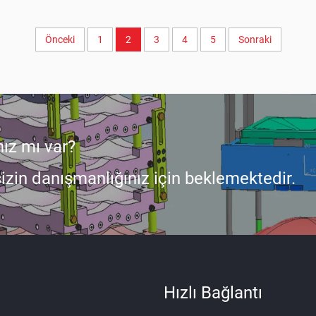
Önceki
1
2
3
4
5
Sonraki
nız mı var?
zin danışmanlığınız için beklemektedir.
Hızlı Bağlantı