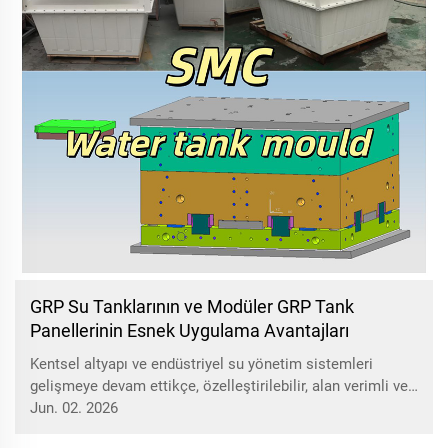
GRP Su Tanklarının ve Modüler GRP Tank
Panellerinin Esnek Uygulama Avantajları
Kentsel altyapı ve endüstriyel su yönetim sistemleri
gelişmeye devam ettikçe, özelleştirilebilir, alan verimli ve
dayanıklı su depolama çözümlerine olan talep tüm
Jun. 02. 2026
zamanların rekor seviyesinde. Tianqin Mould (TQMould)