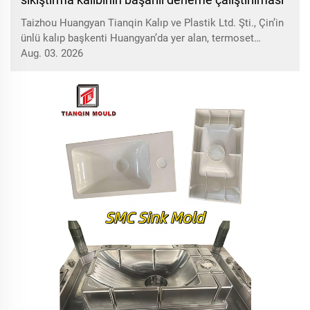
Taizhou Huangyan Tianqin Kalıp ve Plastik Ltd. Şti., Çin’in
ünlü kalıp başkenti Huangyan’da yer alan, termoset
kompozit kalıpların uzman üreticisidir; c... üretimini
Aug. 03. 2026
tamamlamış ve başarılı bir deneme çalışması
gerçekleştirmiştir.