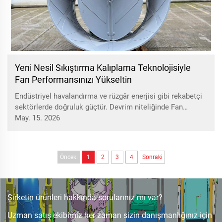
Yeni Nesil Sıkıştırma Kalıplama Teknolojisiyle
Fan Performansınızı Yükseltin
Endüstriyel havalandırma ve rüzgâr enerjisi gibi rekabetçi
sektörlerde doğruluk güçtür. Devrim niteliğinde Fan
Sıkıştırma Kalıplama Teknolojimizle standartları yeniden
May. 15. 2026
tanımlıyoruz. Geleneksel el ile yerleştirilen veya kaynaklı
kompozitlerin sınırlamalarına veda edin...
Önceki
1
2
3
4
Sonraki
Şirketin ürünleri hakkında sorularınız mı var?
Uzman satış ekibimiz her zaman sizin danışmanlığınız için