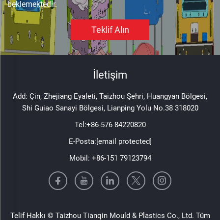
beklemektedir.
Teklif Alın
İletişim
Add: Çin, Zhejiang Eyaleti, Taizhou Şehri, Huangyan Bölgesi,
Shi Guiao Sanayi Bölgesi, Lianping Yolu No.38 318020
Tel:
+86-576 84220820
E-Posta:
[email protected]
Mobil:
+86-151 79123794
Telif Hakkı © Taizhou Tianqin Mould & Plastics Co., Ltd. Tüm