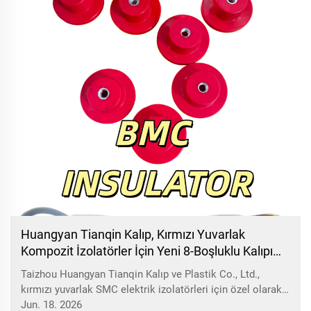
Huangyan Tianqin Kalıp, Kırmızı Yuvarlak
Kompozit İzolatörler İçin Yeni 8-Boşluklu Kalıpı
Çıkardı
Taizhou Huangyan Tianqin Kalıp ve Plastik Co., Ltd.,
kırmızı yuvarlak SMC elektrik izolatörleri için özel olarak
tasarlanan yeni geliştirilen 8-boşluklu kompresyon
Jun. 18. 2026