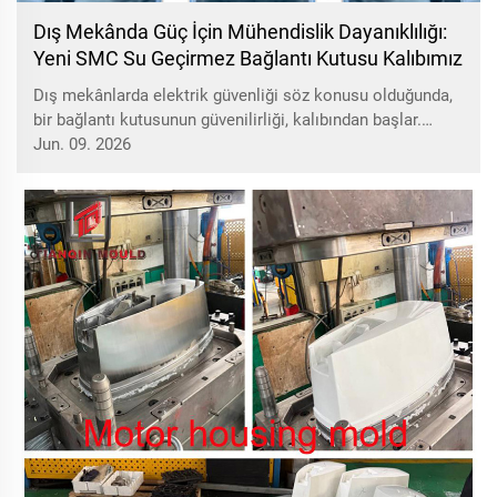
Dış Mekânda Güç İçin Mühendislik Dayanıklılığı:
Yeni SMC Su Geçirmez Bağlantı Kutusu Kalıbımız
Dış mekânlarda elektrik güvenliği söz konusu olduğunda,
bir bağlantı kutusunun güvenilirliği, kalıbından başlar.
Yüksek performanslı su geçirmez elektrik bağlantı kutuları
Jun. 09. 2026
için özel olarak tasarlanan yeni SMC sıkıştırma kalıbımızı
tanıtmaktan gurur duyuyoruz. Geleneksel plastik
muhafazalardan farklı olarak...