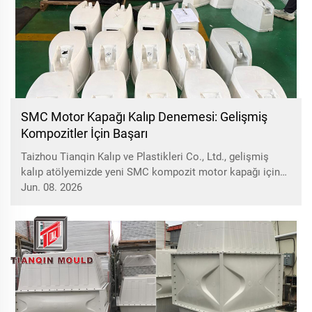
SMC Motor Kapağı Kalıp Denemesi: Gelişmiş
Kompozitler İçin Başarı
Taizhou Tianqin Kalıp ve Plastikleri Co., Ltd., gelişmiş
kalıp atölyemizde yeni SMC kompozit motor kapağı için
kalıp denemesini başarıyla tamamladı. Bu kilometre taşı,
Jun. 08. 2026
yüksek performanslı, hafif komponentler sunma
konusundaki uzmanlığımızı vurgulamaktadır...