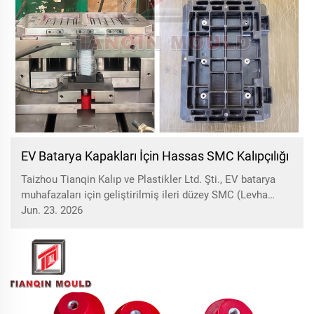
EV Batarya Kapakları İçin Hassas SMC Kalıpçılığı
Taizhou Tianqin Kalıp ve Plastikler Ltd. Şti., EV batarya
muhafazaları için geliştirilmiş ileri düzey SMC (Levha
Kalıplama Bileşimi) sıkıştırma kalıpçılığı araçlarını
Jun. 23. 2026
duyurdu. SMC sıkıştırma kalıplama yöntemi, batarya
paketleri için öncü bir yöntemdir ve üstün...