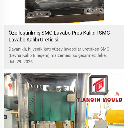
Özelleştirilmiş SMC Lavabo Pres Kalıbı | SMC
Lavabo Kalıbı Üreticisi
Dayanıklı, hijyenik katı yüzey lavabolar üretirken SMC
(Levha Kalıp Bileşeni) malzemesi su geçirmez, leke
dirençli ve hava koşullarına dayanıklı özellikleriyle öne
Jul. 29. 2026
çıkar; yüksek kaliteli kompresyon kalıbı ise mükemmel
bitmiş lavabolar için temel garantiyi oluşturur. ...