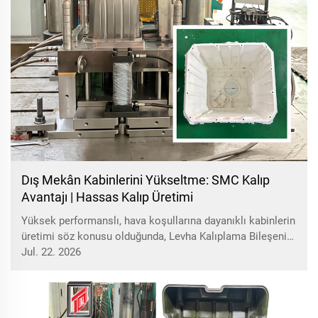
Dış Mekân Kabinlerini Yükseltme: SMC Kalıp
Avantajı | Hassas Kalıp Üretimi
Yüksek performanslı, hava koşullarına dayanıklı kabinlerin
üretimi söz konusu olduğunda, Levha Kalıplama Bileşeni
(SMC), zorlu uygulamalar için tercih edilen malzemedir.
Jul. 22. 2026
Ancak kusursuz bir SMC kutusunun sırrı, kalıbın
hassasiyetindedir. Özel olarak...