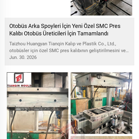
Otobüs Arka Spoyleri İçin Yeni Özel SMC Pres
Kalıbı Otobüs Üreticileri İçin Tamamlandı
Taizhou Huangyan Tianqin Kalıp ve Plastik Co., Ltd.,
otobüsler için özel SMC pres kalıbının geliştirilmesini ve
deneme testini tamamladı; dünya çapında otobüs ve
Jun. 30. 2026
otobüs gövde parçaları üreticilerine verimli kalıplama
çözümleri sunuyor....