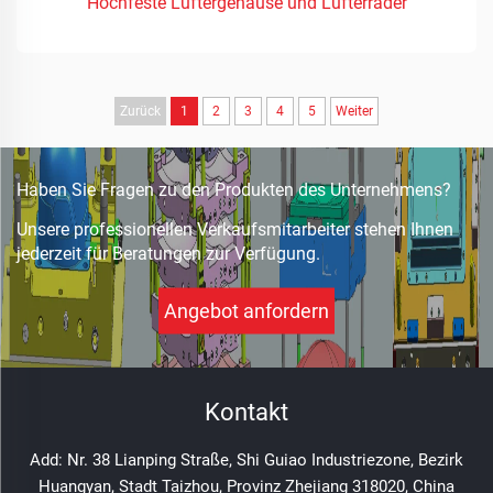
Hochfeste Lüftergehäuse und Lüfterräder
Zurück
1
2
3
4
5
Weiter
Haben Sie Fragen zu den Produkten des Unternehmens?
Unsere professionellen Verkaufsmitarbeiter stehen Ihnen
jederzeit für Beratungen zur Verfügung.
Angebot anfordern
Kontakt
Add: Nr. 38 Lianping Straße, Shi Guiao Industriezone, Bezirk
Huangyan, Stadt Taizhou, Provinz Zhejiang 318020, China