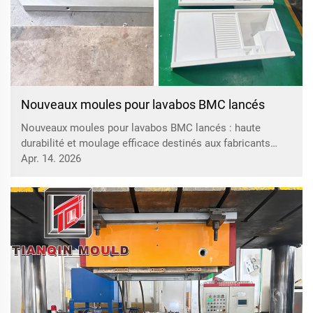
Nouveaux moules pour lavabos BMC lancés
Nouveaux moules pour lavabos BMC lancés : haute
durabilité et moulage efficace destinés aux fabricants
mondiaux de sanitaires. Taizhou Huangyan Tianqin Mould
Apr. 14. 2026
& Plastic Co., Ltd lance de nouveaux moules pour lavabos
BMC destinés aux fabricants mondiaux de sanitaires,
offrant...