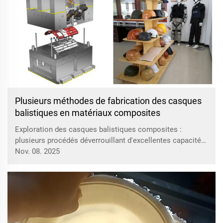
Plusieurs méthodes de fabrication des casques
balistiques en matériaux composites
Exploration des casques balistiques composites :
plusieurs procédés déverrouillant d'excellentes capacités
de protection. Casques balistiques composites : une
Nov. 08. 2025
ligne de défense solide pour la sauvegarde des vies.
Présentation succincte du rôle essentiel des casques
balistiques composites...