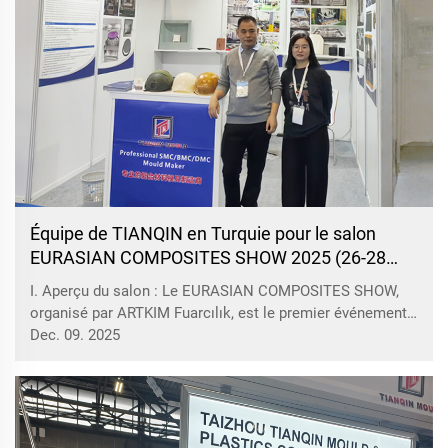
Équipe de TIANQIN en Turquie pour le salon
EURASIAN COMPOSITES SHOW 2025 (26-28
novembre 2025)
I. Aperçu du salon : Le EURASIAN COMPOSITES SHOW,
organisé par ARTKIM Fuarcılık, est le premier événement
entièrement dédié à l'industrie des matériaux composites,
Dec. 09. 2025
réunissant des représentants du Moyen-Orient, d'Europe
de l'Est, d'Afrique du Nord et des Balkans. Événement
organisé tous les deux ans...