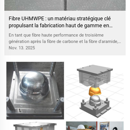
Fibre UHMWPE : un matériau stratégique clé
propulsant la fabrication haut de gamme en
Chine
En tant que fibre haute performance de troisième
génération après la fibre de carbone et la fibre d'aramide,
la fibre de polyéthylène ultra-haut poids moléculaire
Nov. 13. 2025
(UHMWPE) est devenue un matériau stratégique clé
explicitement identifié dans l'initiative « Made in China
2025 », grâce à ses avantages fondamentaux...