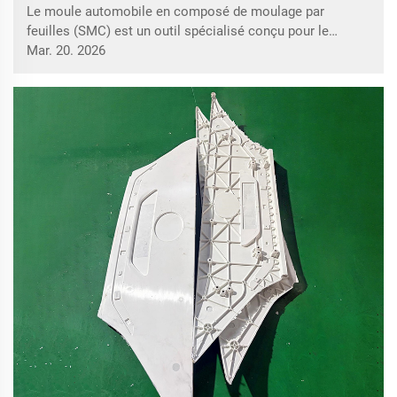
performances
Le moule automobile en composé de moulage par
feuilles (SMC) est un outil spécialisé conçu pour le
moulage par compression de composites SMC, jouant un
Mar. 20. 2026
rôle irremplaçable dans l’industrie automobile moderne,
notamment avec le développement rapide de
l’électrification et de la légèreté...