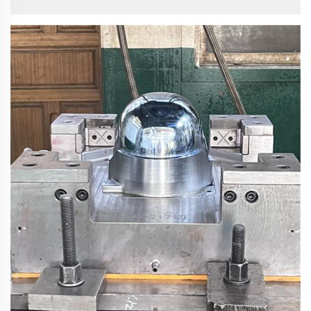
capacité de la coque du casque et de sa doublure
intérieure à éviter les déformations permanentes
lorsqu'ils subissent des impacts à grande vitesse (par
exemple, dus à des balles ou à des éclats) ou des chocs
contondants. En général, la profondeur maximale
autorisée de l'empreinte est ≤15 mm, conformément aux
normes telles que NIJ STD 0106.01 et GA 293. Cette
performance constitue un indicateur essentiel pour
mesurer l'intégrité protectrice du casque, car elle affecte
directement la probabilité de survie du porteur en cas
d'impacts non pénétrants.