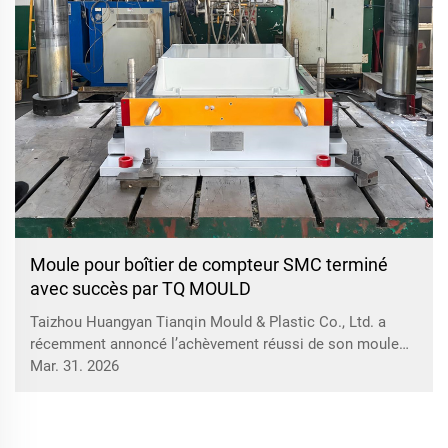
Moule pour boîtier de compteur SMC terminé
avec succès par TQ MOULD
Taizhou Huangyan Tianqin Mould & Plastic Co., Ltd. a
récemment annoncé l’achèvement réussi de son moule
pour boîtier de compteur en SMC. Ce moule répond aux
Mar. 31. 2026
normes de haute précision pour le moulage SMC,
garantissant une excellente précision dimensionnelle et
une qualité de surface des…