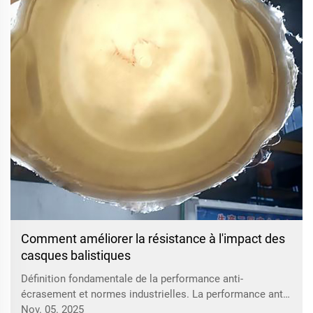
Comment améliorer la résistance à l'impact des
casques balistiques
Définition fondamentale de la performance anti-
écrasement et normes industrielles. La performance anti-
écrasement d'un casque balistique fait référence à la
Nov. 05. 2025