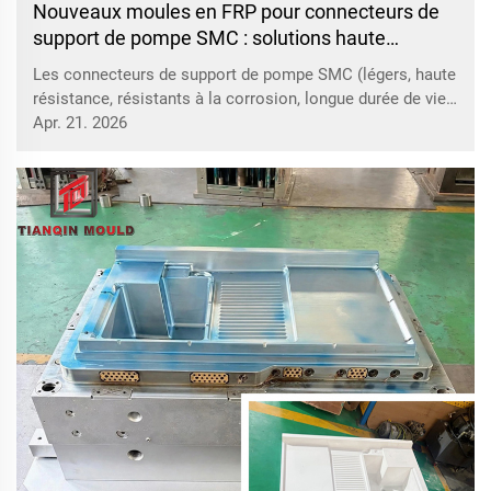
Nouveaux moules en FRP pour connecteurs de
support de pompe SMC : solutions haute
résistance et résistantes à la corrosion
Les connecteurs de support de pompe SMC (légers, haute
résistance, résistants à la corrosion, longue durée de vie)
sont largement utilisés dans les pompes à eau et les
Apr. 21. 2026
systèmes de canalisations ; nos moules sont
personnalisés pour ces produits. Acier à moules de haute
qualité (P20/718H, H13), poli miroir/chro...