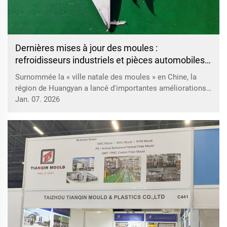
Dernières mises à jour des moules :
refroidisseurs industriels et pièces automobiles
provenant de Huangyan, Taizhou
Surnommée la « ville natale des moules » en Chine, la
région de Huangyan a lancé d'importantes améliorations
dans ses usines de moules, en se concentrant sur les
Jan. 07. 2026
moules pour refroidisseurs industriels et pièces
automobiles dans le cadre de sa stratégie d'intégration
verticale. Pour les refroidisseurs industriels, les nouveaux
moules en matériau SMC...