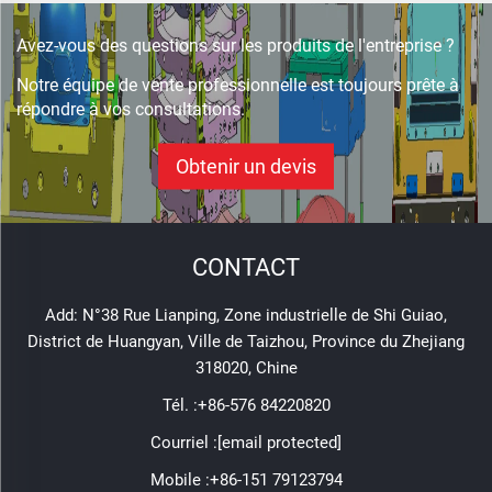
fabricant
Avez-vous des questions sur les produits de l'entreprise ?
Notre équipe de vente professionnelle est toujours prête à
répondre à vos consultations.
Obtenir un devis
CONTACT
Add: N°38 Rue Lianping, Zone industrielle de Shi Guiao,
District de Huangyan, Ville de Taizhou, Province du Zhejiang
318020, Chine
Tél. :
+86-576 84220820
Courriel :
[email protected]
Mobile :
+86-151 79123794