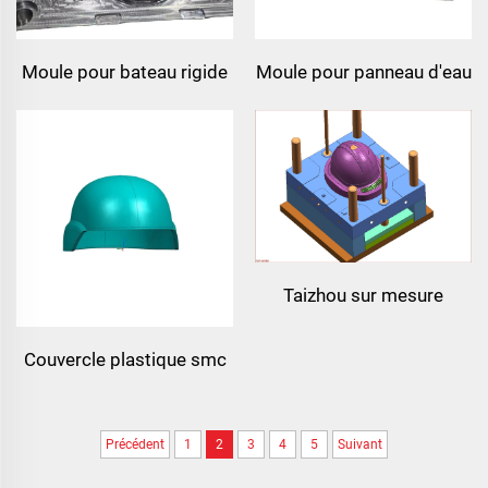
Moule pour bateau rigide
Moule pour panneau d'eau
en smc et fibre de verre,
smc à la vente, moule de
industrie des composites,
compression smc avec
chine
prix compétitif
Taizhou sur mesure
nouveau casque de
Couvercle plastique smc
combat en fibre de verre
moulage par injection
casque de formation
boîtier tianqin mould
protecteur tactique
Précédent
1
2
3
4
5
Suivant
usine chine taizhou
extérieur