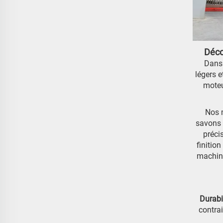
Déco
Dans 
légers 
moteu
Nos m
savons 
préci
finitio
machine
Durabi
contra