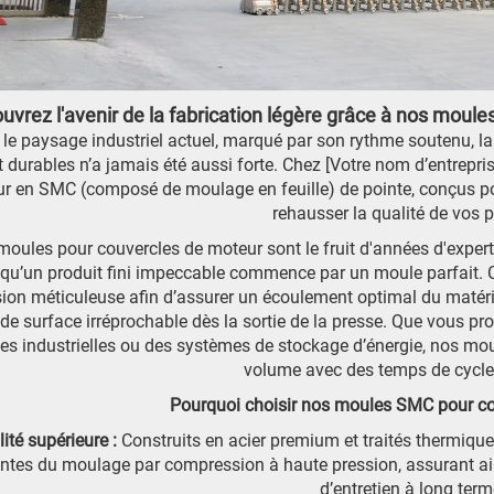
uvrez l'avenir de la fabrication légère grâce à nos moul
le paysage industriel actuel, marqué par son rythme soutenu,
et durables n’a jamais été aussi forte. Chez [Votre nom d’entrep
r en SMC (composé de moulage en feuille) de pointe, conçus pou
rehausser la qualité de vos p
oules pour couvercles de moteur sont le fruit d'années d'exper
qu’un produit fini impeccable commence par un moule parfait. C
sion méticuleuse afin d’assurer un écoulement optimal du matéri
n de surface irréprochable dès la sortie de la presse. Que vous pr
s industrielles ou des systèmes de stockage d’énergie, nos mo
volume avec des temps de cycl
Pourquoi choisir nos moules SMC pour co
lité supérieure :
Construits en acier premium et traités thermiq
intes du moulage par compression à haute pression, assurant ain
d’entretien à long term