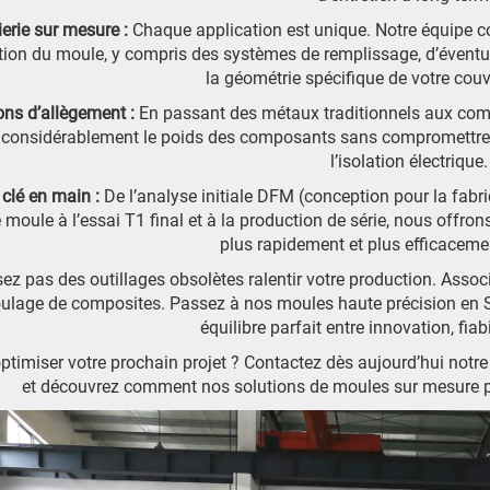
ierie sur mesure :
Chaque application est unique. Notre équipe co
ion du moule, y compris des systèmes de remplissage, d’éventua
la géométrie spécifique de votre couv
ons d’allègement :
En passant des métaux traditionnels aux com
e considérablement le poids des composants sans
compromettre 
l’isolation électrique.
 clé en main :
De l’analyse initiale DFM (conception pour la fabr
 moule à l’essai T1 final et à la production de série, nous off
plus rapidement et plus efficacemen
sez pas des outillages obsolètes ralentir votre production. Associ
ulage de composites. Passez à nos moules haute précision en S
équilibre parfait entre innovation, fiabil
optimiser votre prochain projet ? Contactez dès aujourd’hui notre
et découvrez comment nos solutions de moules sur mesure peu