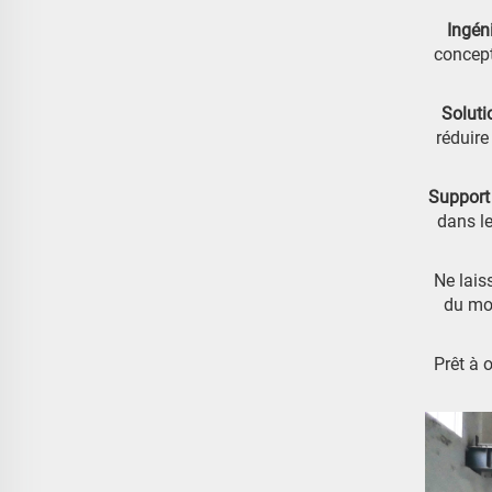
Ingén
concept
Soluti
réduir
Support
dans le
Ne lais
du mo
Prêt à 