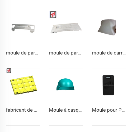
moule de pare-chocs de compression SMC d'usine professionnelle
moule de pare-chocs auto SMC à la mode
moule de carrosserie auto SMC en résine de compression bien vendu
fabricant de moules de gilets pare-balles militaires
Moule à casque nouvelle tendance de haute qualité Hautement poli Moule composite en plastique pour casque de compression
Moule pour Plaque d'Armure UHMWPE Moule pour Plaque de Gilet Moulage par Compression Fabricant de Moules d'Armure en PE