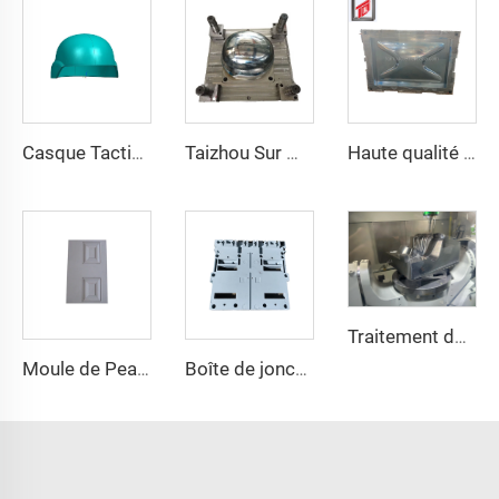
Casque Tactique Wendy M88 Casque Tactique Sûr Haute Qualité Casques Protecteurs
Taizhou Sur Mesure Nouveau Casque de Combat en Fibre de Verre Casque de Formation Protecteur Tactique Extérieur
Haute qualité GRP Réservoirs Modulaires d'Eau/FRB réservoir d'eau/GPR moule de panneau de réservoir d'eau
Traitement de moules
Moule de Peau de Porte TQ Fabricant de Moules Chine Taizhou Moulage par Compression SMC/BMC
Boîte de jonction avec couvercle moule en SMC Moule de compression Boîte d'interrupteur Fabrique de moules Huangyan TQ