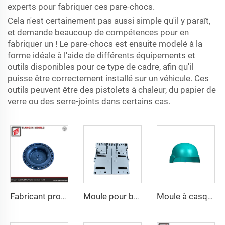
experts pour fabriquer ces pare-chocs.
Cela n'est certainement pas aussi simple qu'il y paraît,
et demande beaucoup de compétences pour en
fabriquer un ! Le pare-chocs est ensuite modelé à la
forme idéale à l'aide de différents équipements et
outils disponibles pour ce type de cadre, afin qu'il
puisse être correctement installé sur un véhicule. Ces
outils peuvent être des pistolets à chaleur, du papier de
verre ou des serre-joints dans certains cas.
Fabricant professionnel de moules Taizhou Factory Molding, fournisseur de moules métalliques par moulage sous pression pour couvercle d'extrémité de bride
Moule pour boîtier de distribution électrique Taizhou Huangyan Moule sur mesure en injection plastique pour boîtier de distribution
Moule à casque nouvelle tendance de haute qualité Hautement poli Moule composite en plastique pour casque de compression