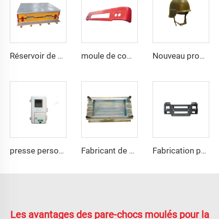
Réservoir de stockage d'eau en fibre de verre FRP Panel Tank GRP Modulaire Chine Fabricant
moule de compression en plastique SMC professionnel pour pare-chocs automobile
Nouveau produit, moule de casque moto sur mesure
presse personnalisée de 500T pour moule de compression de boîte industrielle SMC
Fabricant de moules de boîtes de jonction SMC en fibre de verre
Fabrication professionnelle de moules en SMC pour ailes arrière
Les avantages des pare-chocs moulés pour la