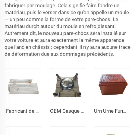
fabriquer par moulage. Cela signifie faire fondre un
matériau, puis le verser dans ce qu'on appelle un moule
— un peu comme la forme de votre pare-chocs. Le
matériau durcit autour du moule en refroidissant.
Autrement dit, le nouveau pare-chocs sera installé sur
votre voiture et aura exactement la même apparence
que l'ancien châssis ; cependant, il n'y aura aucune trace
de déformation due aux dommages précédents.
Fabricant de moules de précision sur mesure Moule pour carter Moule pour pièces automobiles / Moule
OEM Casque de Sécurité Durable Produits de Compression Plastique du Fabricant de Moules Plastiques Chine Taizhou
Urn Urne Funéraire pour Adultes Moule de Moulage Fabricant de Taizhou Chine Usine de Moules