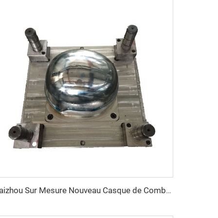
Taizhou Sur Mesure Nouveau Casque de Combat en Fibre de Verre Casque de Formation Protecteur Tactique Extérieur