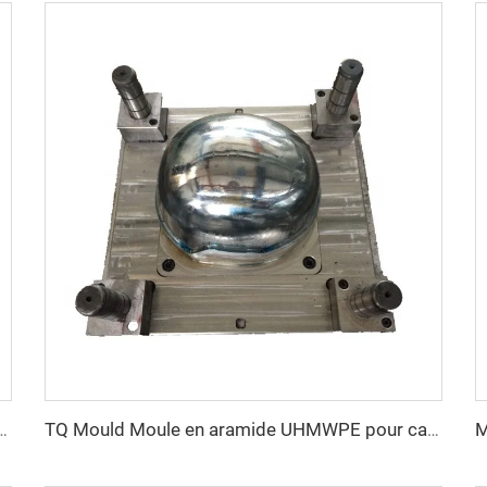
ession PE avec rails latéraux, moule pour casque de sécurité
TQ Mould Moule en aramide UHMWPE pour casque MICH FAST PASGT Moule à casque par compression