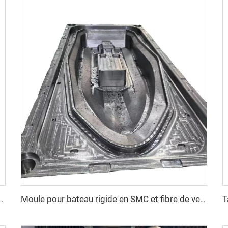
le en fibre de verre pour spa Moule de compression Usine de Taizhou
Moule pour bateau rigide en SMC et fibre de verre, industrie des composites, Chine