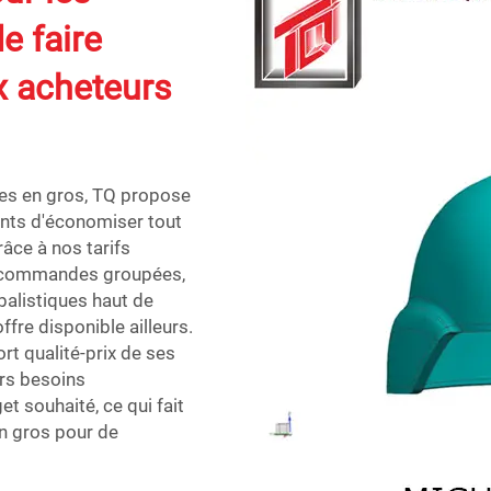
e faire
x acheteurs
es en gros, TQ propose
ents d'économiser tout
râce à nos tarifs
s commandes groupées,
balistiques haut de
fre disponible ailleurs.
ort qualité-prix de ses
urs besoins
t souhaité, ce qui fait
n gros pour de