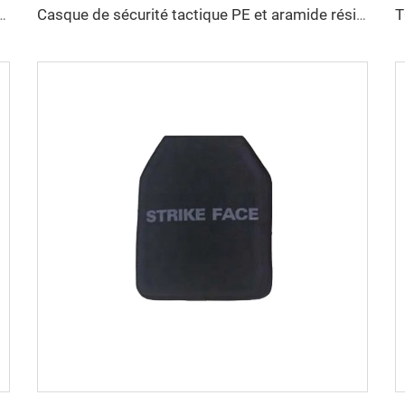
ession PE avec rails latéraux, moule pour casque de sécurité
Casque de sécurité tactique PE et aramide résistant à la coupe, haute résistance, casque tactique de protection