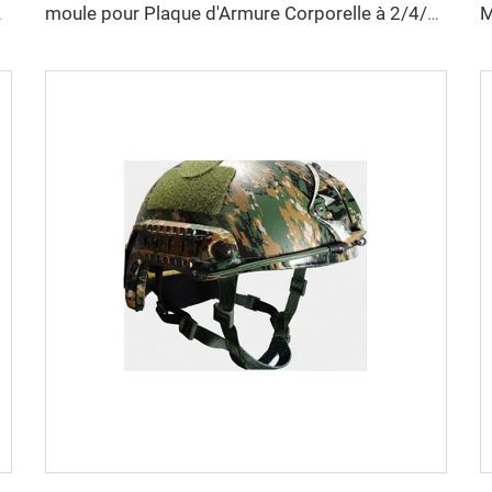
 Moules d'Armure en PE
moule pour Plaque d'Armure Corporelle à 2/4/8/16 Cavités UHMWPE Moule pour Plaque en Fibre d'Aramide Moulage par Compression Fabricant de Moules