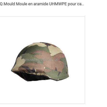
TQ Mould Moule en aramide UHMWPE pour casque MICH FAST PASGT Moule à casque par compression