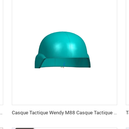
 de moules de gilets pare-balles militaires
Casque Tactique Wendy M88 Casque Tactique Sûr Haute Qualité Casques Protecteurs