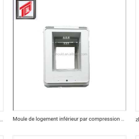
Moule de logement inférieur par compression SMC
 de Taizhou en Chine, couvercle d'homme customisé en composite pour outil carré en fonte d'acier