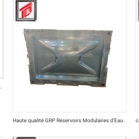
bat en Fibre de Verre Casque de Formation Protecteur Tactique Extérieur
Haute qualité GRP Réservoirs Modulaires d'Eau/FRB réservoir d'eau/GPR moule de panneau de réservoir d'eau