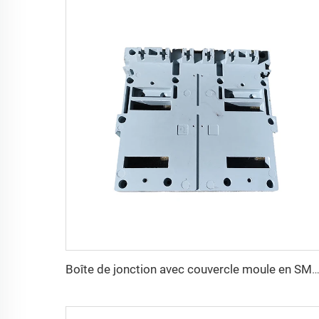
Boîte de jonction avec couvercle moule en SMC Moule de compression Boîte d'interrupteur Fabrique de moules 