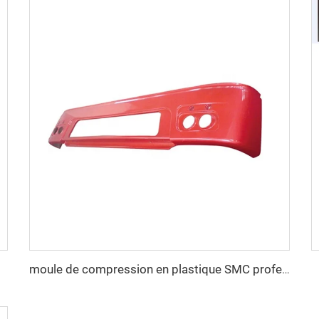
Huangyan TQ
moule de compression en plastique SMC professionnel pour pare-chocs automobile