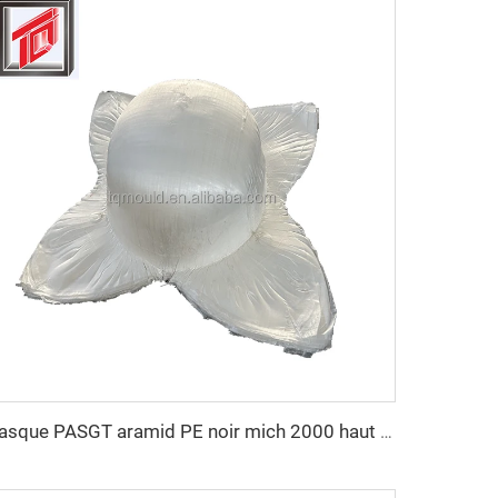
casque PASGT aramid PE noir mich 2000 haut dégagement casque balistique moule