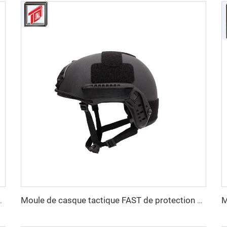
s de couvercles d'égout BMC
Moule de casque tactique FAST de protection personnelle en PE et aramide de haute résistance, personnalisé en gros, double sécurité