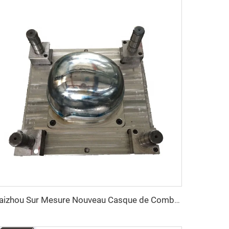
Taizhou Sur Mesure Nouveau Casque de Combat en Fibre de Verre Casque de Formation Protecteur Tactique Extérieur