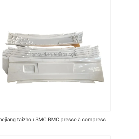
zhejiang taizhou SMC BMC presse à compression matrices progressives Matricage outillage pour outillage de pièces automobiles