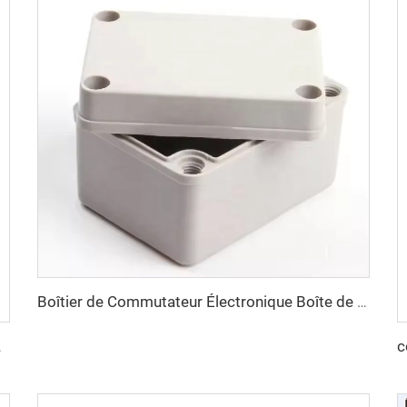
Boîtier de Commutateur Électronique Boîte de Jonction Électrique Boîte de Mould SMC BMC Taizhou Town
mpression SMC/BMC