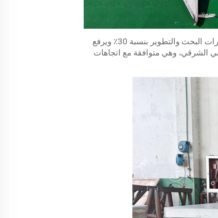
تستفيد قوالب قطع غيار السيارات من التصميم القائم على الذكاء الاصطناعي والتصنيع الذكي، مما يقلص دورات البحث والتطوير بنسبة 30٪ ويرفع
بي الشرقي، وهي متوافقة مع اتجاهات