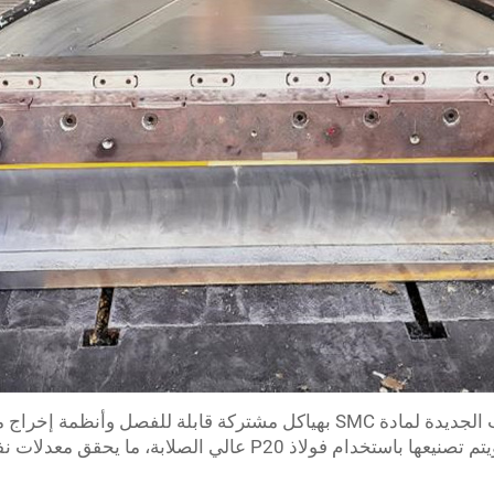
بالنسبة للمبردات الصناعية، تتميز القوالب الجديدة لمادة SMC بهياكل مشتركة
وبدون تشوه، وأسطح خالية من العيوب. ويتم تصنيعها باستخدام فولاذ