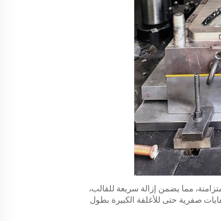
 قابلة للفصل وأنظمة إخراج متزامنة، مما يضمن إزالة سريعة للقالب،
 P20 عالي الصلابة، ما يحقق معدلات نفايات صفرية حتى للأغلفة الكبيرة بطول