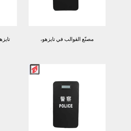
مصنّع القوالب في تايزهو،
تايزه
قالب لوحة الدرع، صب
البلا
البلاستيك، قالب السترة الأمنية