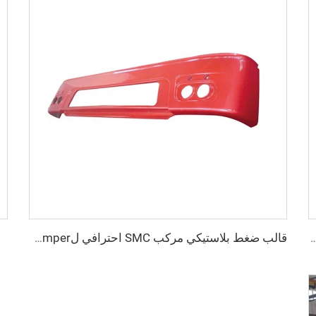
قوالب قالب درع مضاد للرصاص العسكري
قالب ضغط بلاستيكي مركب SMC احترافي لbumper السيارات