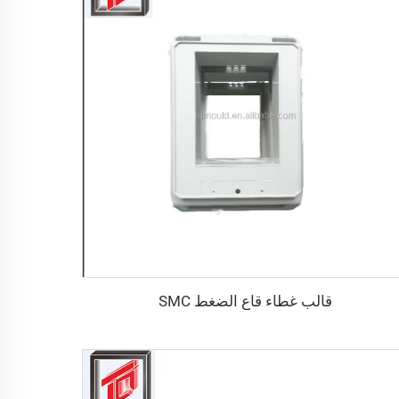
قالب غطاء قاع الضغط SMC