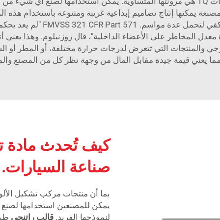
إحدى أفضل خصائص مادة تشكيل الألواح من منتجات TQ هي مرونتها المتساوية. يمكن استخدا
صنعة يمكنها إنتاج تصاميم إبداعية غريبة ومتنوعة باستخدام هذه ال
مقاعد خارجية جذابة بألوان زاهية 
معدل المخاطر على الأعضاء الداخلية"، قال روزنبلوم. وهذا يعني أ
جي والمنتجات التي تتعرض لدرجات حرارة مختلفة، أو المطر أو الشمس.
ما يعني قيمة جيدة مقابل المال من وجهة نظر كل من المصنع وال
كيف تُحدث مادة ت
صناعة السيارات.
يمكن للمصنعين استخدامها لصنع 
لنموذجها الفريد.
قالب راتنجي
طري