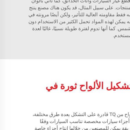
مها لصنع أي شيء من قطع غيار السيارات وأثاث الحدائق، كما تأتي بألوان
منتجات. على سبيل المثال، قد يكون هناك مصنع ينتج
ويجعلها قوية بما يكفي لتحمل عدة مواسم. FMVSS 321 CFR Part 571 "لم يعد يحكمه فقط مقاومته العالية للتأثير، ولكن أيضًا مرونته في
نه يمكن لهذه المواد تحمل الكثير من الاستخدام دون
 كما أنها تدوم لفترة طويلة نسبيًا، غالبًا لعدة
مستخدم.
شكيل الألواح ثورة في
بما أن منتجات مركب تشكيل الألواح من TQ قادرة على التشكل بعدة طرق مختلفة،
أجزاء سيارات مخصصة تناسب السيارات وفقًا
قة يمكن للمصنعين من خلالها إنتاج أجزاء خاصة