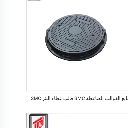
صانع القوالب الضاغطة BMC قالب غطاء البئر SMC صنع