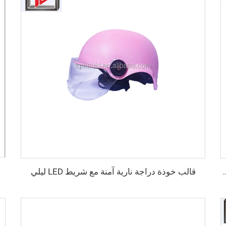
قالب خوذة دراجة نارية آمنة مع شريط LED ليلي
بأمان مزدوج قابل للتخصيص بالجملة خوذة تكتيكية آمنة عالية القطع