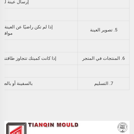
إرسال عينة لك قب
إذا لم تكن راضيًا عن العينة الأولى،我们将تعديل الق
5. تصوير العينة
موافقًا 
6. المنتجات في المتجر
إذا كانت كميتك تتجاوز طاقتنا ال
7. التسليم
بالسفينة أو بالطائر