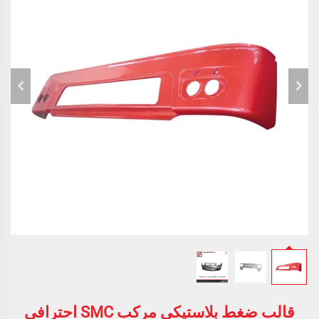
قالب ضغط بلاستيكي مركب SMC احترافي