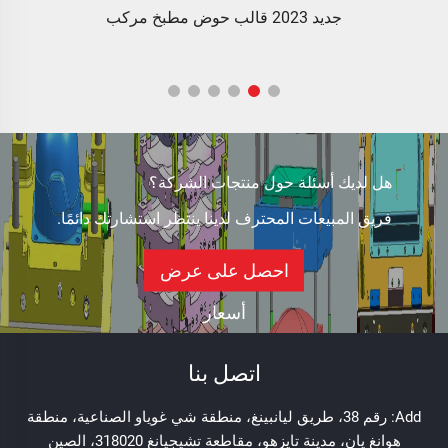
جديد 2023 قالب حوض مطبخ مركب
هل لديك أسئلة حول منتجات الشركة؟
فريق المبيعات المحترف لدينا ينتظر استشارتك دائمًا.
احصل على عرض
أسعار
اتصل بنا
Add: رقم 38، طريق ليانبينغ، منطقة شي غوياو الصناعية، منطقة
هوانغ يان، مدينة تايزهو، مقاطعة تشيجيانغ 318020، الصين