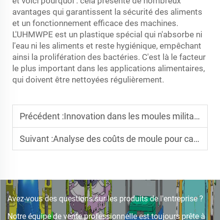
et voici pourquoi : cela présente de nombreux
avantages qui garantissent la sécurité des aliments
et un fonctionnement efficace des machines.
L'UHMWPE est un plastique spécial qui n'absorbe ni
l'eau ni les aliments et reste hygiénique, empêchant
ainsi la prolifération des bactéries. C'est là le facteur
le plus important dans les applications alimentaires,
qui doivent être nettoyées régulièrement.
Précédent :
Innovation dans les moules militaires : de nouvelles technologies façonnent la production de composants de défense
Suivant :
Analyse des coûts de moule pour casque UHMWPE : Équilibrer qualité et budget
Avez-vous des questions sur les produits de l'entreprise ?
Notre équipe de vente professionnelle est toujours prête à