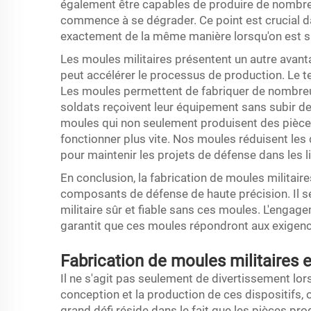
également être capables de produire de nombre
commence à se dégrader. Ce point est crucial dan
exactement de la même manière lorsqu'on est sur
Les moules militaires présentent un autre avanta
peut accélérer le processus de production. Le te
Les moules permettent de fabriquer de nombreus
soldats reçoivent leur équipement sans subir d
moules qui non seulement produisent des pièces
fonctionner plus vite. Nos moules réduisent les 
pour maintenir les projets de défense dans les l
En conclusion, la fabrication de moules militai
composants de défense de haute précision. Il se
militaire sûr et fiable sans ces moules. L'engag
garantit que ces moules répondront aux exigence
Fabrication de moules militaires 
Il ne s'agit pas seulement de divertissement lors
conception et la production de ces dispositifs, 
grand défi réside dans le fait que les pièces pr