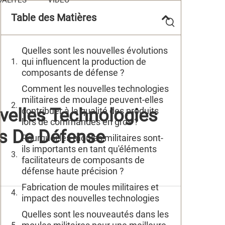
Table des Matières
Quelles sont les nouvelles évolutions
qui influencent la production de
composants de défense ?
Comment les nouvelles technologies
militaires de moulage peuvent-elles
velles Technologies
contribuer à la qualité des produits
lors de commandes en gros ?
s De Défense
Pourquoi les moules militaires sont-
ils importants en tant qu'éléments
facilitateurs de composants de
défense haute précision ?
Fabrication de moules militaires et
impact des nouvelles technologies
Quelles sont les nouveautés dans les