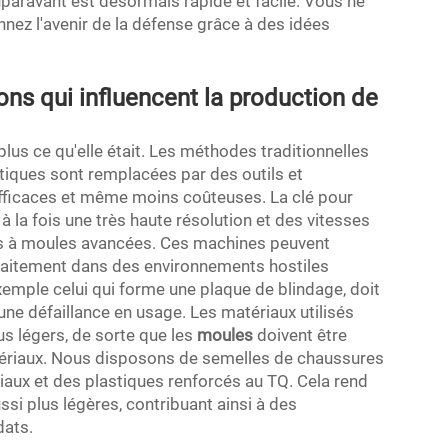
auparavant est désormais rapide et facile. Vous ne
nez l'avenir de la défense grâce à des idées
ons qui influencent la production de
lus ce qu'elle était. Les méthodes traditionnelles
tiques sont remplacées par des outils et
 efficaces et même moins coûteuses. La clé pour
à la fois une très haute résolution et des vitesses
es à moules avancées. Ces machines peuvent
faitement dans des environnements hostiles
emple celui qui forme une plaque de blindage, doit
 une défaillance en usage. Les matériaux utilisés
us légers, de sorte que les
moules
doivent être
tériaux. Nous disposons de semelles de chaussures
aux et des plastiques renforcés au TQ. Cela rend
si plus légères, contribuant ainsi à des
dats.