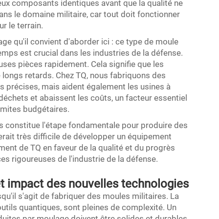
ux composants identiques avant que la qualité ne
s le domaine militaire, car tout doit fonctionner
 le terrain.
ge qu'il convient d'aborder ici : ce type de moule
mps est crucial dans les industries de la défense.
es pièces rapidement. Cela signifie que les
e longs retards. Chez TQ, nous fabriquons des
 précises, mais aident également les usines à
déchets et abaissent les coûts, un facteur essentiel
imites budgétaires.
res constitue l'étape fondamentale pour produire des
rait très difficile de développer un équipement
ement de TQ en faveur de la qualité et du progrès
s rigoureuses de l'industrie de la défense.
et impact des nouvelles technologies
qu'il s'agit de fabriquer des moules militaires. La
outils quantiques, sont pleines de complexité. Un
oduites par moulage doivent être solides et durables.