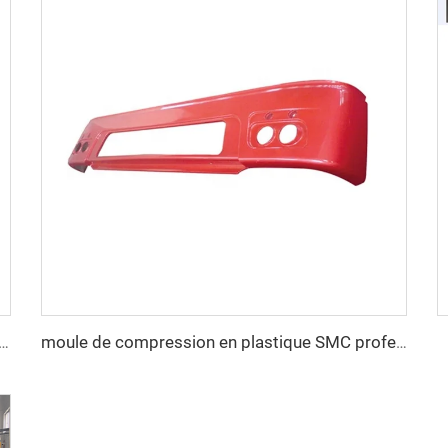
 de moules de gilets pare-balles militaires
moule de compression en plastique SMC professionnel pour pare-chocs automobile