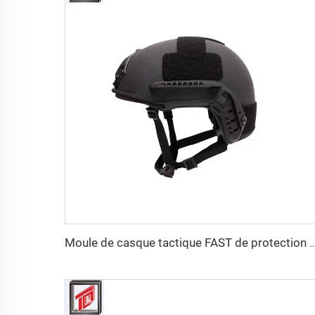
Moule de casque tactique FAST de protection personnelle en PE et aramide de haute résistance, p