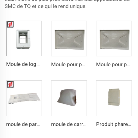
SMC de TQ et ce qui le rend unique.
Moule de logement inférieur par compression SMC
Moule pour panneau d'eau SMC à la vente, moule de compression SMC avec prix compétitif
Moule pour panneau d'eau SMC à la vente, moule de compression SMC avec prix compétitif
moule de pare-chocs auto SMC à la mode
moule de carrosserie auto SMC en résine de compression bien vendu
Produit phare de 2023 moule en plastique SMC boîte de panneau électrique