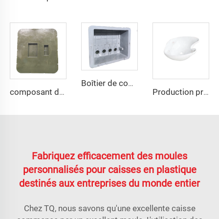
Boîtier de compteur extérieur boîte de distribution en plastique moule coque en plastique composite compression moule taizhou
composant de protection PE de l'armure composite couvercle smc moule à plaque plastique moule de compression ville des moules Taizhou
Production professionnelle de moules en FRP, SMC, BMC pour évier de lavabo
Fabriquez efficacement des moules
personnalisés pour caisses en plastique
destinés aux entreprises du monde entier
Chez TQ, nous savons qu'une excellente caisse