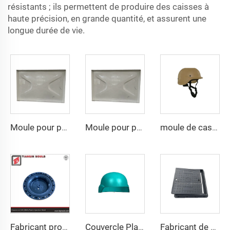
résistants ; ils permettent de produire des caisses à
haute précision, en grande quantité, et assurent une
longue durée de vie.
Moule pour panneau d'eau SMC à la vente, moule de compression SMC avec prix compétitif
Moule pour panneau d'eau SMC à la vente, moule de compression SMC avec prix compétitif
moule de casque en composite pasgt par compression
Fabricant professionnel de moules Taizhou Factory Molding, fournisseur de moules métalliques par moulage sous pression pour couvercle d'extrémité de bride
Couvercle Plastique SMC Moulage par Injection Boîtier Tianqin Mould Usine Chine Taizhou Fabricant
Fabricant de Taizhou en Chine, couvercle d'homme customisé en composite pour outil carré en fonte d'acier