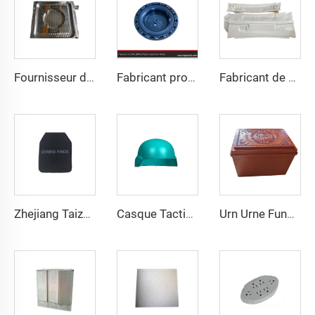
Fournisseur de moules de couvercle de puits en FRP par compression
Fabricant professionnel de moules Taizhou Factory Molding, fournisseur de moules métalliques par moulage sous pression pour couvercle d'extrémité de bride
Fabricant de moules de précision sur mesure Moule pour carter Moule pour pièces automobiles / Moule
Zhejiang Taizhou Plaque de protection corporelle Gilet de sécurité Plaque PE Moule de compression
Casque Tactique Wendy M88 Casque Tactique Sûr Haute Qualité Casques Protecteurs
Urn Urne Funéraire pour Adultes Moule de Moulage Fabricant de Taizhou Chine Usine de Moules