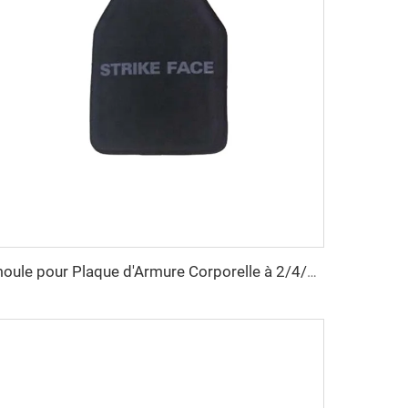
moule pour Plaque d'Armure Corporelle à 2/4/8/16 Cavités UHMWPE Moule pour Plaque en Fibre d'Aramide Moulage par Compression Fabricant de Moules