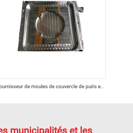
Fournisseur de moules de couvercle de puits en FRP par compression
s municipalités et les