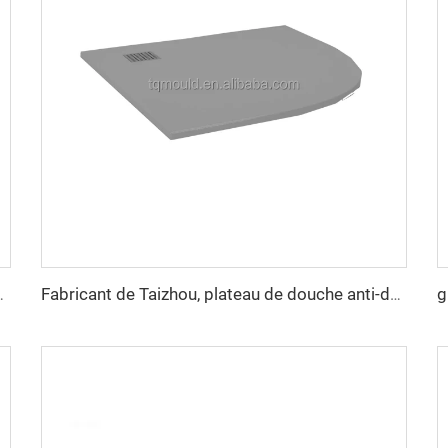
 Mould Usine Chine Taizhou Fabricant
Fabricant de Taizhou, plateau de douche anti-dérapant durable, outil de moule de base de plateau de douche OEM