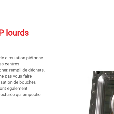
P lourds
de circulation piétonne
les centres
her, rempli de déchets,
ne pas vous faire
ilisation de bouches
 sont également
texturée qui empêche