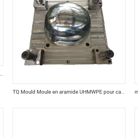
esure pour boîtier de distribution électrique en plastique Moule pour boîtier de compteur électrique extérieur
TQ Mould Moule en aramide UHMWPE pour casque MICH FAST PASGT Moule à casque par compression