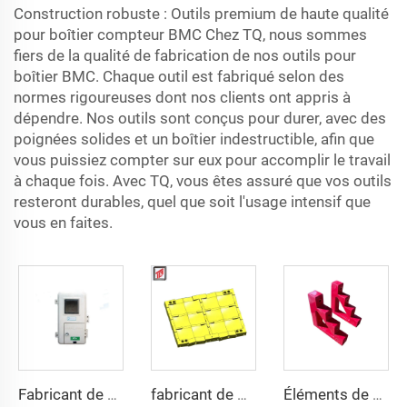
Construction robuste : Outils premium de haute qualité
pour boîtier compteur BMC Chez TQ, nous sommes
fiers de la qualité de fabrication de nos outils pour
boîtier BMC. Chaque outil est fabriqué selon des
normes rigoureuses dont nos clients ont appris à
dépendre. Nos outils sont conçus pour durer, avec des
poignées solides et un boîtier indestructible, afin que
vous puissiez compter sur eux pour accomplir le travail
à chaque fois. Avec TQ, vous êtes assuré que vos outils
resteront durables, quel que soit l'usage intensif que
vous en faites.
Fabricant de moules pour boîtes à compteurs en SMC et BMC
fabricant de moules de gilets pare-balles militaires
Éléments de matériaux d'isolation série CT/CJ, supports de barre omnibus zéro, isolateurs d'escalier, supports de barre omnibus trapézoïdaux pour systèmes électriques