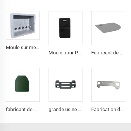
Moule sur mesure pour boîtier de distribution électrique en plastique Moule pour boîtier de compteur électrique extérieur
Moule pour Plaque d'Armure UHMWPE Moule pour Plaque de Gilet Moulage par Compression Fabricant de Moules d'Armure en PE
Fabricant de Taizhou, plateau de douche anti-dérapant durable, outil de moule de base de plateau de douche OEM
fabricant de moules pour gilets pare-balles
grande usine de fabrication moule arrière en acier SMC
Fabrication de pièces extérieures automobiles en plastique injecté de haute qualité pour pare-boue arrière