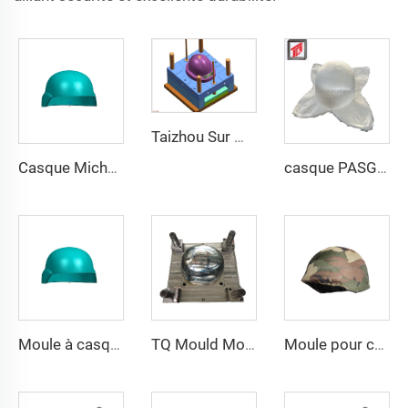
Taizhou Sur Mesure Nouveau Casque de Combat en Fibre de Verre Casque de Formation Protecteur Tactique Extérieur
Casque Mich& Fast, moule de compression PE avec rails latéraux, moule pour casque de sécurité
casque PASGT aramid PE noir mich 2000 haut dégagement casque balistique moule
Moule à casque nouvelle tendance de haute qualité Hautement poli Moule composite en plastique pour casque de compression
TQ Mould Moule en aramide UHMWPE pour casque MICH FAST PASGT Moule à casque par compression
Moule pour casque de compression PE avec rails latéraux - Technologie de moulage par compression pour casques