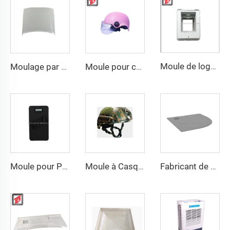
Moule de logement inférieur par compression SMC
Moulage par compression de plastiques flexibles moule capot moteur auto
Moule pour casque de moto à bande LED de sécurité
Moule pour Plaque d'Armure UHMWPE Moule pour Plaque de Gilet Moulage par Compression Fabricant de Moules d'Armure en PE
Moule à Casque de Sécurité Moule de Compression Moule à Casque Plastique Moule à Casque Taizhou Fabricant
Fabricant de Taizhou, plateau de douche anti-dérapant durable, outil de moule de base de plateau de douche OEM