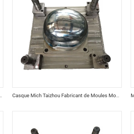
ession PE avec rails latéraux, moule pour casque de sécurité
Casque Mich Taizhou Fabricant de Moules Moule à Casque en Plastique Moule