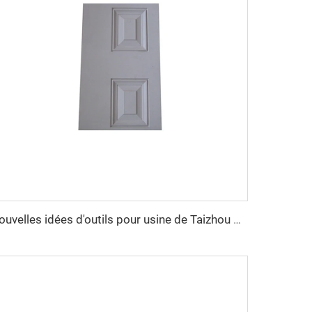
nouvelles idées d'outils pour usine de Taizhou 2025 Moule en fibre de verre pour panneau de porte SMC