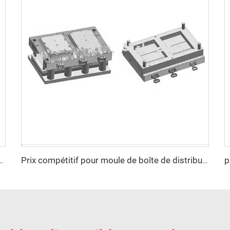
on corporelle Gilet de sécurité Plaque PE Moule de compression
Prix compétitif pour moule de boîte de distribution en plastique