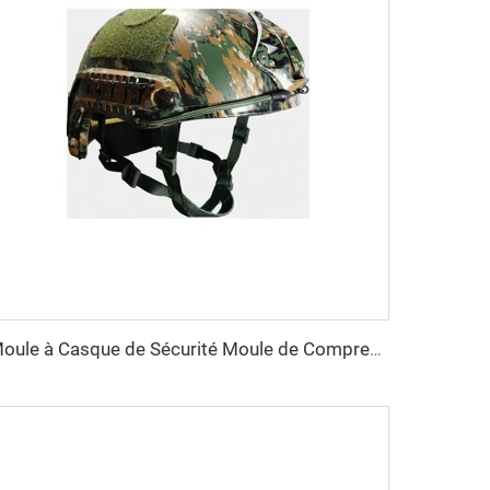
Moule à Casque de Sécurité Moule de Compression Moule à Casque Plastique Moule à Casque Taizhou Fabricant