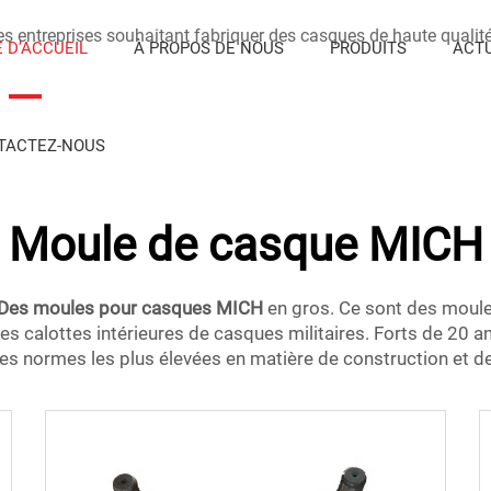
es entreprises souhaitant fabriquer des casques de haute qualité.
 D’ACCUEIL
À PROPOS DE NOUS
PRODUITS
ACTU
TACTEZ-NOUS
Moule de casque MICH
Des moules pour casques MICH
en gros. Ce sont des moul
es calottes intérieures de casques militaires. Forts de 20 
es normes les plus élevées en matière de construction et de 