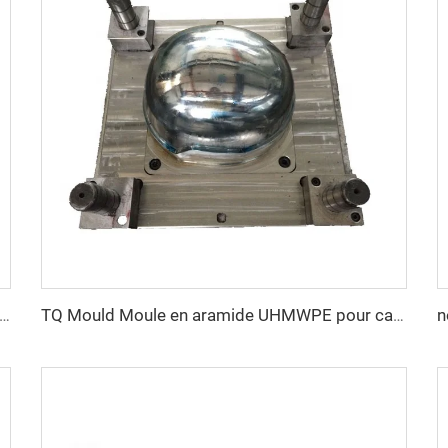
r casque de compression PE avec rails latéraux - Technologie de moulage par compression pour casques
TQ Mould Moule en aramide UHMWPE pour casque MICH FAST PASGT Moule à casque par compression