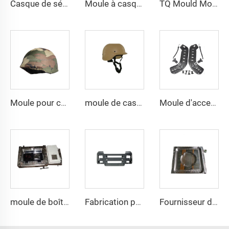
Casque de sécurité tactique PE et aramide résistant à la coupe, haute résistance, casque tactique de protection
Moule à casque nouvelle tendance de haute qualité Hautement poli Moule composite en plastique pour casque de compression
TQ Mould Moule en aramide UHMWPE pour casque MICH FAST PASGT Moule à casque par compression
Moule pour casque de compression PE avec rails latéraux - Technologie de moulage par compression pour casques
moule de casque en composite pasgt par compression
Moule d'accessoires de casque balistique à la mode à Taizhou
moule de boîte de jonction avec chauffage à l'huile et grille électrique en SMC
Fabrication professionnelle de moules en SMC pour ailes arrière
Fournisseur de moules de couvercle de puits en FRP par compression