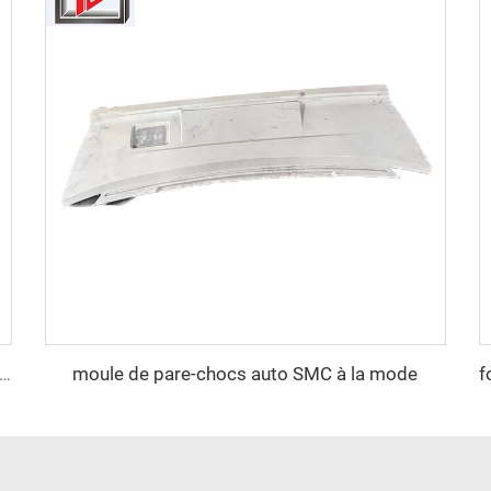
moule de pare-chocs auto SMC à la mode
e compression en plastique SMC professionnel pour pare-chocs automobile