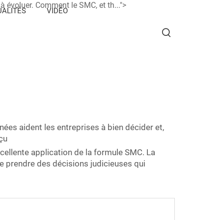
 à évoluer. Comment le SMC, et th...">
ALITÉS
VIDÉO
nées aident les entreprises à bien décider et,
çu
xcellente application de la formule SMC. La
de prendre des décisions judicieuses qui