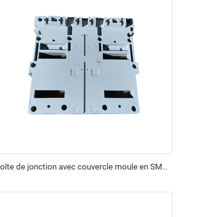
Boîte de jonction avec couvercle moule en SMC Moule de compression Boîte d'interrupteur Fabrique de moules Huangyan TQ