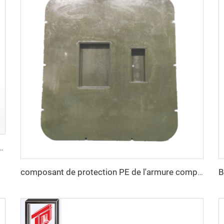
Boîte de Jonction Électrique Boîte de Mould SMC BMC Taizhou Town
composant de protection PE de l'armure composite couvercle smc moule à plaque plastique moule de compression ville des moules Taizhou