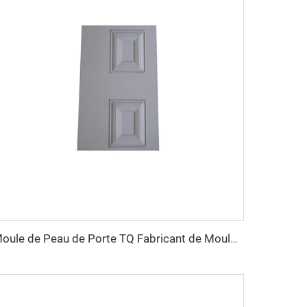
Moule de Peau de Porte TQ Fabricant de Moules Chine Taizhou Moulage par Compression SMC/BMC