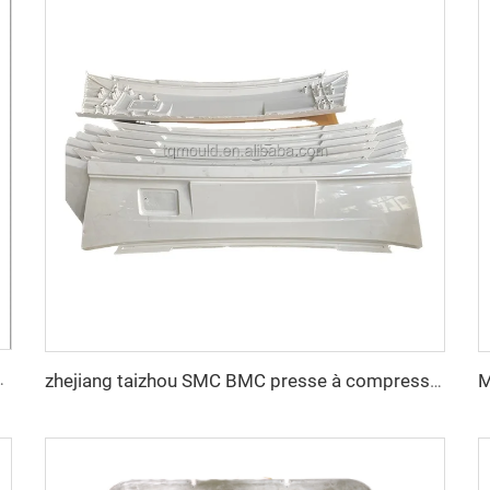
ar compression SMC
zhejiang taizhou SMC BMC presse à compression matrices progressives Matricage outillage pour outillage de pièces automobiles