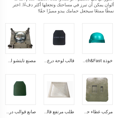
ألوان يمكن أن تبرز في مساحتك وتجعلها أكثر دفءًا. اختر
نمطًا ممتعًا سيجعل حمامك يبدو مميزًا حقًا!
خوذة Mich&Fast قوالب خوذة الأمان PE بالحرارة مع قضبان جانبية
قالب لوحة درع الجسم بـ 2/4/8/16 تجويف، قالب لوحة الأراميد UHMWPE، قوالب تشكيل بالضغط، مصنّع القوالب
مصنع تايتشو لموديلات الخوذة البلاستيكية خوذة بلاستيكية مخصصة لموديلات المطاط
مركب غطاء حماية SMC المركب درع PE قالب لوحة بلاستيكي قالب ضغط بلاستيكي مدينة القوالب تايزهو
طلب مرتفع قالب لوحة خزان المياه SMC الضاغط
صانع قوالب دروع مقاومة للرصاص