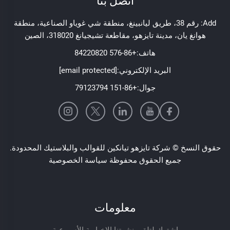
اتصل بنا
Add: رقم 38، طريق ليانبينغ، منطقة شي غوياو الصناعية، منطقة
هوانغ يان، مدينة تايزهو، مقاطعة تشيجيانغ 318020، الصين
هاتف:
+86-576 84220820
البريد الإلكتروني:
[email protected]
جوال:
+86-151 79123794
حقوق النسخ © شركة تايزهو تيانكين للقوالب والبلاستيك المحدودة.
جميع الحقوق محفوظة
سياسة الخصوصية
معلومات
اشترك لتلقي نشرتنا الإخبارية الأسبوعية