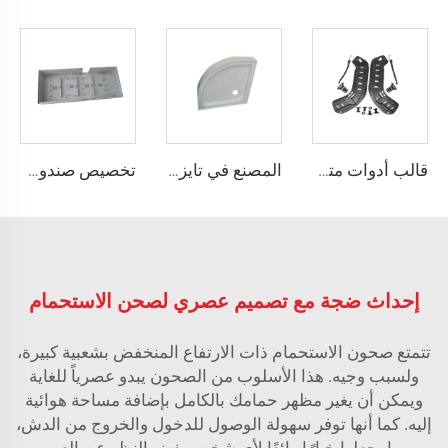
قالب أدوات متداول في تاizhou لملحقات الخوذة الواقية
المصنع في تايزهو مolds أداة بلاستيكية مقاومة للحرارة لحوض الاستحمام بالتشكيل
تخصيص صندوق عدادات الكهرباء القالب SMC قالب للضغط
إحداث ضجة مع تصميم عصري لصحن الاستحمام
تتمتع صحون الاستحمام ذات الارتفاع المنخفض بشعبية كبيرة،
ولسبب وجيه. هذا الأسلوب من الصحون يبدو عصرياً للغاية
ويمكن أن يغير مظهر حمامك بالكامل بإضافة مساحة هوائية
إليه. كما أنها توفر سهولة الوصول للدخول والخروج من الدش،
مما يجعلها خيارًا رائعًا لأي شخص بغض النظر عن العمر.