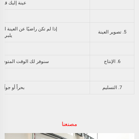
عينة إليك قبل ت
إذا لم تكن راضيًا عن العينة الأولى،我们将تعديل القال
5. تصوير العينة
يلبي طل
6. الإنتاج
سنوفر لك الوقت المتوقع ب
7. التسليم
بحراً أو جواً، و
مصنعنا