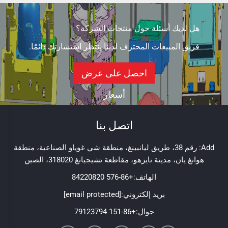
هل لديك أسئلة حول منتجات الشركة؟
فريق المبيعات المحترف لدينا ينتظر استشارتك دائمًا.
احصل على عرض
أسعار
اتصل بنا
Add: رقم 38، طريق ليانبينغ، منطقة شي غوياو الصناعية، منطقة
هوانغ يان، مدينة تايزهو، مقاطعة تشيجيانغ 318020، الصين
الهاتف:
+86-576 84220820
بريد إلكتروني:
[email protected]
جوال:
+86-151 79123794