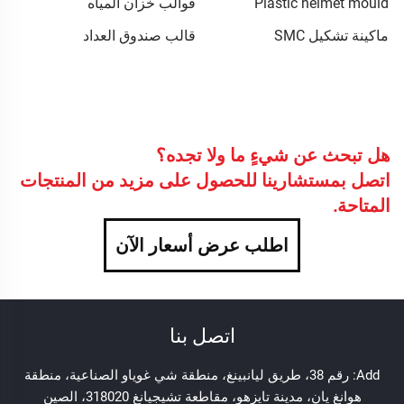
Plastic helmet mould
قوالب خزان المياه
ماكينة تشكيل SMC
قالب صندوق العداد
هل تبحث عن شيءٍ ما ولا تجده؟
اتصل بمستشارينا للحصول على مزيد من المنتجات
المتاحة.
اطلب عرض أسعار الآن
اتصل بنا
Add: رقم 38، طريق ليانبينغ، منطقة شي غوياو الصناعية، منطقة
هوانغ يان، مدينة تايزهو، مقاطعة تشيجيانغ 318020، الصين