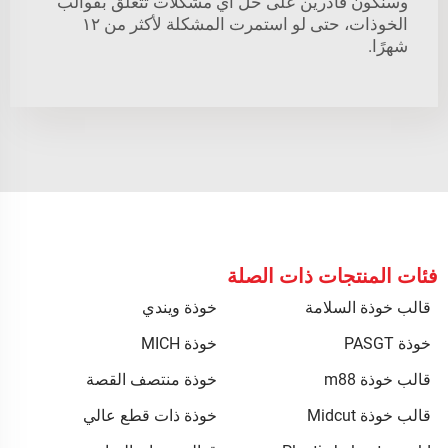
وسنكون قادرين على حلّ أي مشكلات تتعلَّق بقوالب
الخوذات، حتى لو استمرت المشكلة لأكثر من ١٢
شهرًا.
فئات المنتجات ذات الصلة
قالب خوذة السلامة
خوذة ويندي
خوذة PASGT
خوذة MICH
قالب خوذة m88
خوذة منتصف القصة
قالب خوذة Midcut
خوذة ذات قطع عالي