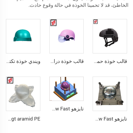
الخاطئ، قد لا تحمينا الخوذة في حالة وقوع حادث.
قالب خوذة حماية شخصية PE عالي القوة بأمان مزدوج قابل للتخصيص بالجملة خوذة تكتيكية آمنة عالية القطع
قالب خوذة دراجة نارية آمنة مع شريط LED ليلي
ويندي خوذة تكتيكية M88 خوذة آمنة تكتيكية ذات جودة عالية وخوذات واقية
تايزهو Custom New Fast درع ألياف الزجاج تدريب قتالي خارجي للخوذة التكتيكية
تايزهو Custom New Fast درع ألياف الزجاج تدريب قتالي خارجي للخوذة التكتيكية
pasgt aramid PE خوذة سوداء mich 2000 قطع عالية بالستيك قالب