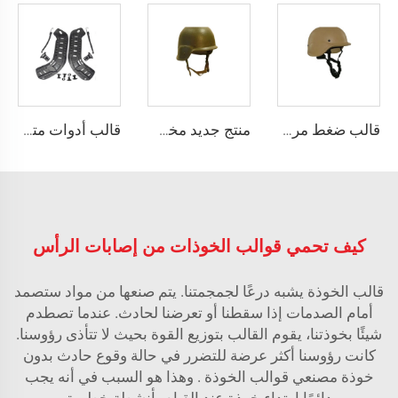
قالب ضغط مركب لخوذة pasgt
منتج جديد مخصص قالب دراجة نارية
قالب أدوات متداول في تاizhou لملحقات الخوذة الواقية
كيف تحمي قوالب الخوذات من إصابات الرأس
قالب الخوذة يشبه درعًا لجمجمتنا. يتم صنعها من مواد ستصمد
أمام الصدمات إذا سقطنا أو تعرضنا لحادث. عندما تصطدم
شيئًا بخوذتنا، يقوم القالب بتوزيع القوة بحيث لا تتأذى رؤوسنا.
كانت رؤوسنا أكثر عرضة للتضرر في حالة وقوع حادث بدون
خوذة
مصنعي قوالب الخوذة
. وهذا هو السبب في أنه يجب
دائمًا ارتداء خوذة عند القيام بأنشطة خطيرة