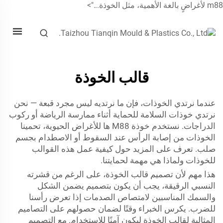
راضٍ بالغة الأهمية، مثل الخوذة...">
قالب الخوذة
عندما نرتدي الخوذات، فإن ما نرتديه ليس مجرد قبعة — نحن
نرتدي خوذات السلامة للحماية أثناء ممارسة الرياضة أو ركوب
الدراجات. نستخدم
خوذة M88
ها للأغراض الحيوية، تحمينا
الخوذات من إصابة الرأس عند السقوط أو الاصطدام بجسم
صلب. تعرف على المزيد حول كيفية عمل هذه القوالب
للخوذات ولماذا هي مهمة لحمايتنا.
هذا مهم لأن تصميم قالب الخوذة، على الرغم من قشرته
النسبي الرقيقة، يجب أن يكون بتصميم يضمن الشكل
والسمك المناسبين لامتصاص الصدمات إذا تعرض رأسنا
للضرب. يكرس الخبراء وقتًا لضمان حصولهم على التصاميم
المثالية لقالب الخوذة ليكون آمنًا للاستخدام. مع التصميم