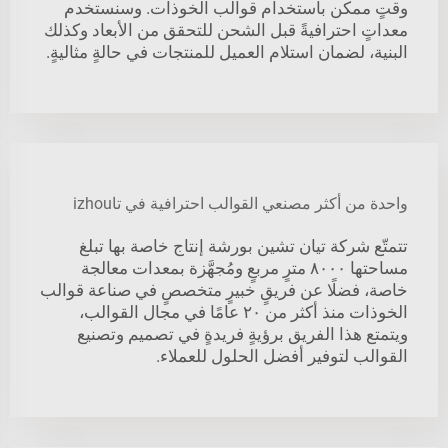
وقتٍ ممكن باستخدام قوالب الخوذات. وسنستخدم
معداتٍ احترافيةً قبل الشحن للتحقق من الأبعاد وكذلك
البنية، لضمان استلام العميل للمنتجات في حالةٍ مثاليةٍ.
واحدة من أكثر مصنعي القوالب احترافية في تاizhou
تتمتّع شركة تيان تشين بورشة إنتاج خاصة بها تبلغ
مساحتها ٨٠٠٠ مترٍ مربعٍ ومُجهَّزة بمعدات معالجة
خاصة، فضلًا عن فريقٍ خبيرٍ متخصصٍ في صناعة قوالب
الخوذات منذ أكثر من ٢٠ عامًا في مجال القوالب،
ويتمتع هذا الفريق برؤيةٍ فريدةٍ في تصميم وتصنيع
القوالب لتوفير أفضل الحلول للعملاء.