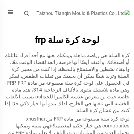
لوحة كرة سلة frp
كرة السلة هي رياضة مذهلة ويمكنك لعبها مع أحد أفراد عائلتك
أو أصدقائك. وأعتقد أيضًا أنها فرصة رائعة لقضاء الوقت معًا،
والبقاء نشطين والاستمتاع باللحظة. إذا كنت من محبي كرة
السلة وتريد شيئًا يمكن أن يحميك من تقلبات الطقس، ففكر
في الحصول على لوحة كرة سلة مصنوعة من مادة FRP. FRP -
وهي مادة بلاستيك مقوى بالألياف الزجاجية 314، هذه مادة
خاصة حيث لن يتعرض عدسة الكاميرا للخدosh بسبب الألعاب
الخشنة التي تلعبها في الخارج، لذلك يبدو أنها خيار ذكي جدًا إذا
كنت من عشاق كرة السلة.
لوحة كرة سلة مصنوعة من مادة FRP من xhusfhai
composites هي خيار حكيم لمعظمنا! فهي متينة ويمكنها
تحمل العديد من المباريات دون التلف. لا تعاني مادة FRP من