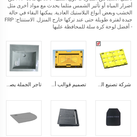
أضرار المياه أو تأثير الشمس مثلما يحدث مع مواد أخرى مثل
الخشب وبعض أنواع البلاستيك العادية. يمكنها البقاء في حالة
جيدة لفترة طويلة حتى عند تركها خارج المنزل. الاستنتاج: FRP
- أفضل لوحة كرة سلة للمحافظة عليها
شركة تصنيع القوالب قالب درع مضاد للرصاص العسكري
تصميم قوالب أحواض الاستحمام قوالب الألياف الزجاجية للسونا قوالب الضغط مصنع تايزهو
تاجر الجملة يصمم حوض الغسيل المتكامل، قالب صينية الغسالة SMC