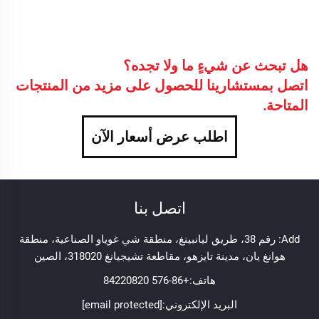
هل تبحث عن شيءٍ ما ولا تجده؟
اتصل بمستشارينا للحصول على مزيد من المنتجات
المتاحة.
اطلب عرض أسعار الآن
اتصل بنا
Add: رقم 38، طريق ليانبينغ، منطقة شي غوياو الصناعية، منطقة
هوانغ يان، مدينة تايزهو، مقاطعة تشيجيانغ 318020، الصين
هاتف:
+86-576 84220820
البريد الإلكتروني:
[email protected]