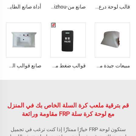
قالب لوحة درع الجسم بـ 2/4/8/16 تجويف، قالب لوحة الأراميد UHMWPE، قوالب تشكيل بالضغط، مصنّع القوالب
صانع من-Taizhou الصين غطاء فتحة صرف مركب مخصص مربع من الحديد المصبوب
أداة صانع الطاية المضادة للانزلاق من مدينة تاizhou، قابلة للتخصيص OEM قاعدة طاية دش
مبيعات جيدة من القوالب الضاغطة الراتينجية smc قالب الغطاء الآلي
قوالب ضغط من البولي إيثيلين عالية الجودة لصنع الدرع
صانع قوالب الحوض FRP
قم بترقية ملعب كرة السلة الخاص بك في المنزل
مع لوحة كرة سلة FRP مقاومة ورائعة
ستكون لوحة FRP خيارًا ممتازًا إذا كنت ترغب في تجميل